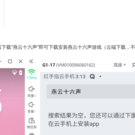
：
载“燕云十六声”即可下载安装燕云十六声游戏（云端下载，不