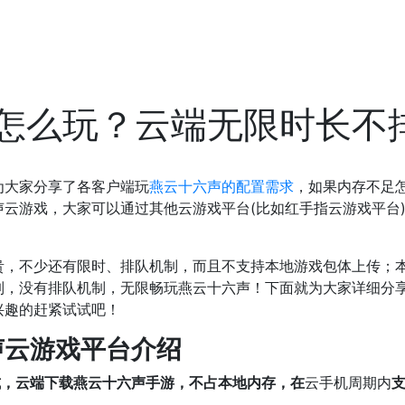
怎么玩？云端无限时长不
为大家分享了各客户端玩
燕云十六声的配置需求
，如果内存不足
云游戏，大家可以通过其他云游戏平台(比如红手指云游戏平台
贵，不少还有限时、排队机制，而且不支持本地游戏包体上传；
制，没有排队机制，无限畅玩燕云十六声！下面就为大家详细分
兴趣的赶紧试试吧！
声云游戏平台介绍
，云端下载燕云十六声手游，不占本地内存，在
云手机周期内