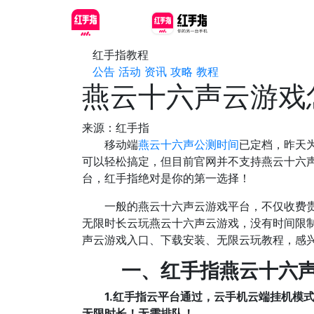
红手指教程
公告
活动
资讯
攻略
教程
燕云十六声云游戏
来源：红手指
移动端
燕云十六声公测时间
已定档，昨天
可以轻松搞定，但目前官网并不支持燕云十六声
台，红手指绝对是你的第一选择！
一般的燕云十六声云游戏平台，不仅收费
无限时长云玩燕云十六声云游戏，没有时间限
声云游戏入口、下载安装、无限云玩教程，感
一、红手指燕云十六
1.红手指云平台通过，云手机云端挂机模式
无限时长！无需排队！