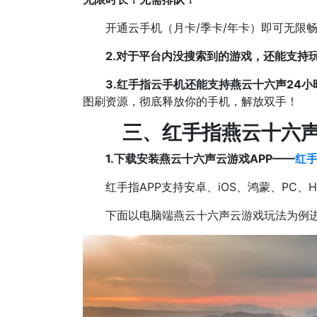
开通云手机（月卡/季卡/年卡）即可无限畅
2.对于平台内没搜索到的游戏，还能支持
3.红手指云手机还能支持燕云十六声24小
图刷资源，彻底释放你的手机，解放双手！
三、红手指燕云十六声
1.下载安装燕云十六声云游戏APP——
红
红手指APP支持安卓、iOS、鸿蒙、PC、
下面以电脑端燕云十六声云游戏玩法为例进