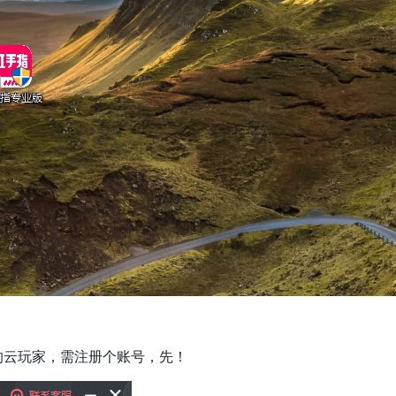
云玩家，需注册个账号，先！