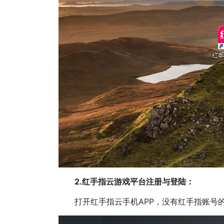
2.红手指云游戏平台注册与登陆：
打开红手指云手机APP，没有红手指账号的