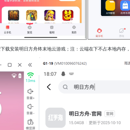
下载安装明日方舟终末地云游戏；注：云端在下不占本地内存