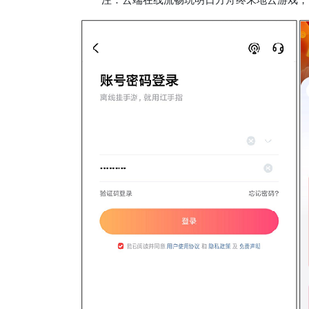
注：云端在线流畅玩明日方舟终末地云游戏，需选