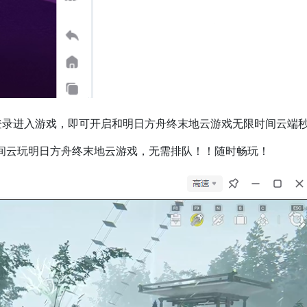
录进入游戏，即可开启和明日方舟终末地云游戏无限时间云端
云玩明日方舟终末地云游戏，无需排队！！随时畅玩！