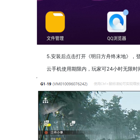
5.安装后点击打开《明日方舟终末地》，登
云手机使用期限内，玩家可24小时无限时间