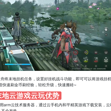
舟终末地挂机任务，设置好挂机战斗功能，即可可以将游戏挂机
打怪快速刷金币刷经验，轻松升级，快速搬砖~
末地云游戏云玩优势
用arm云技术服务器，通过云手机内和平精英游戏下载安装，云
、不会发热。