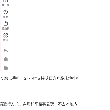
交给云手机，24小时支持明日方舟终末地挂机
端运行方式，实现和平精英云玩，不占本地内