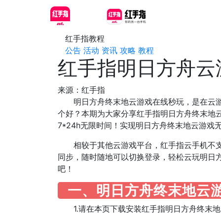
红手指教程
公告
活动
资讯
攻略
教程
红手指明日方舟云
来源：红手指
明日方舟终末地云游戏在线秒玩，是在云游戏
个好？本期为大家分享红手指明日方舟终末地
7*24h无限时间！实现明日方舟终末地云游戏
相较于其他云游戏平台，红手指云手机不支持
同步，随时随地可以切换登录，轻松云玩明日
吧！
一、明日方舟终末地云游
1.请在本页下载安装红手指明日方舟终末地