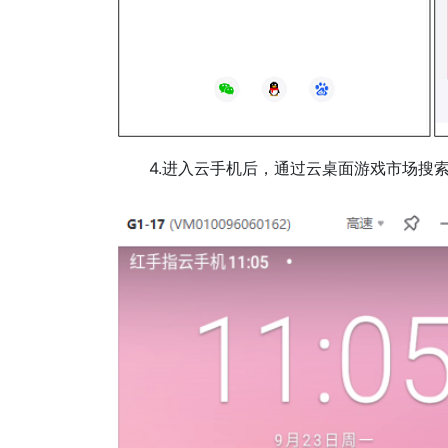
4.进入云手机后，通过云桌面游戏市场搜索