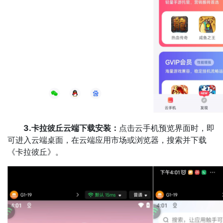
3.卡拉彼丘云端下载安装：
点击云手机预览界面时，即
可进入云端桌面，在云端应用市场或浏览器，搜索并下载
《卡拉彼丘》。