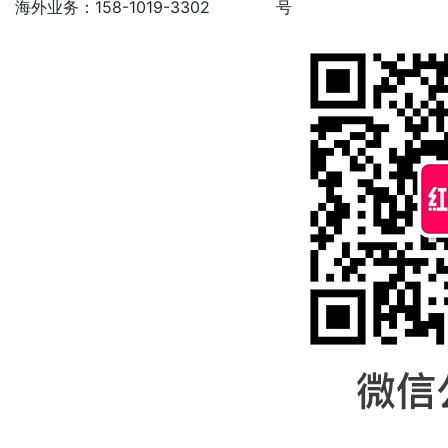
海外业务：158-1019-3302
号