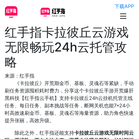
下载APP
红手指卡拉彼丘云游戏
无限畅玩24h云托管攻
略
来源：红手指
《卡拉彼丘》开荒期金币、基板、灵魂石等紧缺，手动
刷任务资源囤积耗时费力，分享这个卡拉彼丘手游开荒爆肝
黑科技【红手指云手机】支持卡拉彼丘24h云挂机托管主线
任务、每日任务、副本挑战等任务，断网关机也能7*24小
时高效速刷金币、基板、灵魂石等海量资源，助力角色快速
提升张丽，高效升级。
除此之外，红手指还能支持
卡拉彼丘云游戏无限时间云