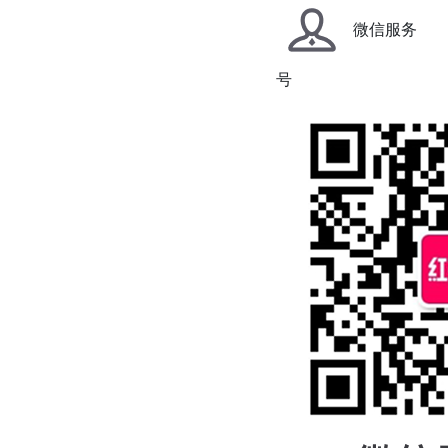
微信服务
号