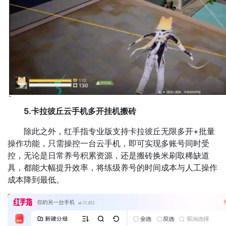
5.卡拉彼丘云手机多开挂机搬砖
除此之外，红手指专业版支持卡拉彼丘无限多开+批量
操作功能，只需操控一台云手机，即可实现多账号同时受
控，无论是日常养号积累资源，还是搬砖换米刷取稀缺道
具，都能大幅提升效率，将练级养号的时间成本与人工操作
成本降到最低。