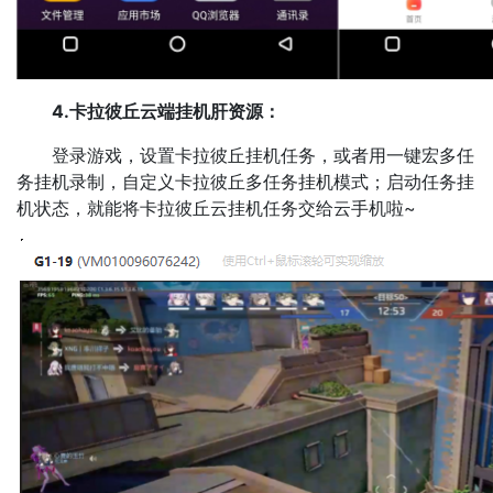
4.
卡拉彼丘云端挂机肝资源：
登录游戏，设置卡拉彼丘挂机任务，或者用一键宏多任
务挂机录制，自定义卡拉彼丘多任务挂机模式；启动任务挂
机状态，就能将卡拉彼丘云挂机任务交给云手机啦~