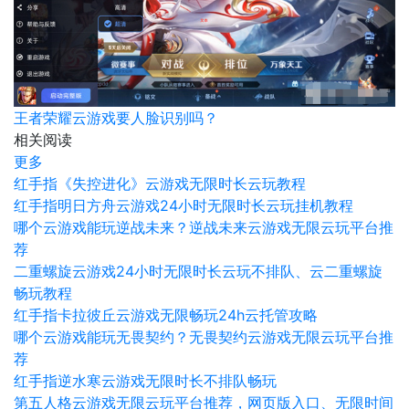
王者荣耀云游戏要人脸识别吗？
相关阅读
更多
红手指《失控进化》云游戏无限时长云玩教程
红手指明日方舟云游戏24小时无限时长云玩挂机教程
哪个云游戏能玩逆战未来？逆战未来云游戏无限云玩平台推
荐
二重螺旋云游戏24小时无限时长云玩不排队、云二重螺旋
畅玩教程
红手指卡拉彼丘云游戏无限畅玩24h云托管攻略
哪个云游戏能玩无畏契约？无畏契约云游戏无限云玩平台推
荐
红手指逆水寒云游戏无限时长不排队畅玩
第五人格云游戏无限云玩平台推荐，网页版入口、无限时间