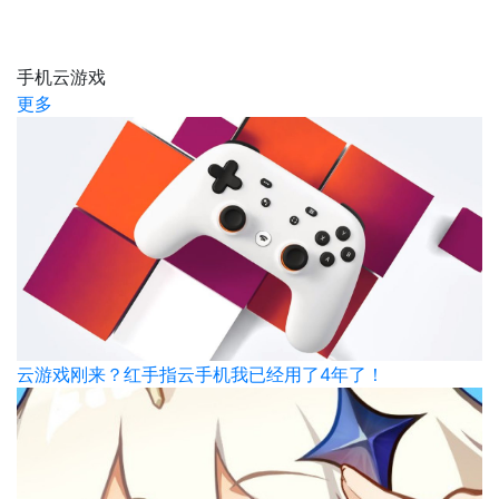
手机云游戏
更多
云游戏刚来？红手指云手机我已经用了4年了！