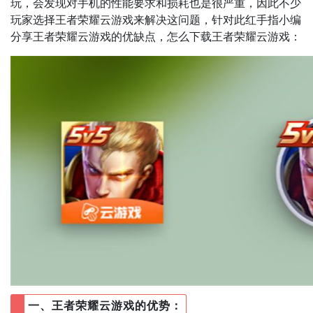
玩，会发现对手机的性能要求和损耗也是很严重，因此不少
玩家选择王者荣耀云游戏来解决这问题，针对此红手指小编
分享王者荣耀云游戏的优缺点，怎么下载王者荣耀云游戏：
一、王者荣耀云游戏的优势：