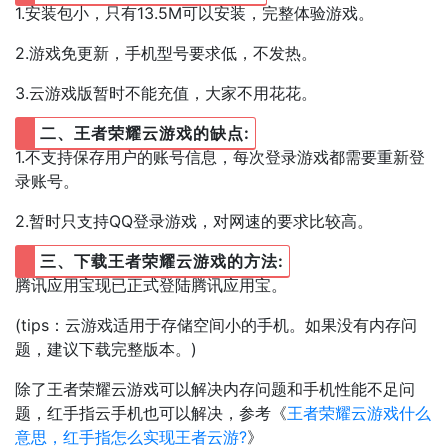
1.安装包小，只有13.5M可以安装，完整体验游戏。
2.游戏免更新，手机型号要求低，不发热。
3.云游戏版暂时不能充值，大家不用花花。
二、王者荣耀云游戏的缺点:
1.不支持保存用户的账号信息，每次登录游戏都需要重新登
录账号。
2.暂时只支持QQ登录游戏，对网速的要求比较高。
三、下载王者荣耀云游戏的方法:
腾讯应用宝现已正式登陆腾讯应用宝。
(tips：云游戏适用于存储空间小的手机。如果没有内存问
题，建议下载完整版本。)
除了王者荣耀云游戏可以解决内存问题和手机性能不足问
题，红手指云手机也可以解决，参考《
王者荣耀云游戏什么
意思，红手指怎么实现王者云游?
》