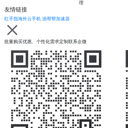
理
友情链接
红手指海外云手机
游帮帮加速器
批量购买优惠、个性化需求定制联系企微