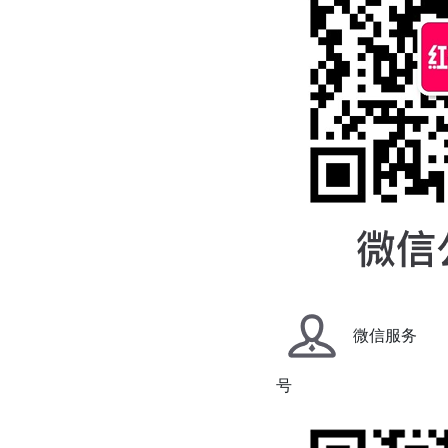
微信服务
号