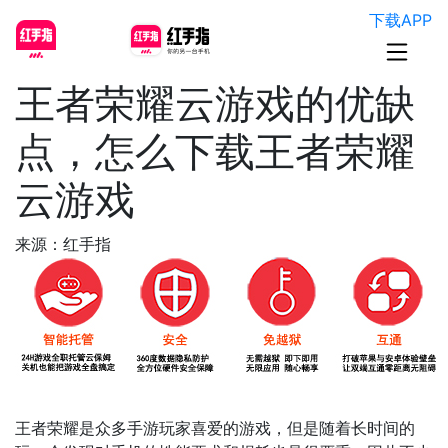
下载APP
王者荣耀云游戏的优缺
点，怎么下载王者荣耀
云游戏
来源：红手指
王者荣耀是众多手游玩家喜爱的游戏，但是随着长时间的