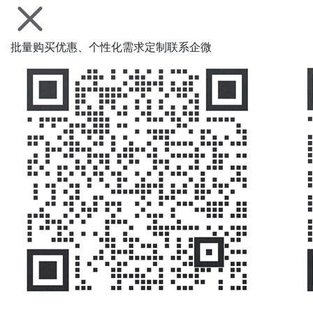
批量购买优惠、个性化需求定制联系企微