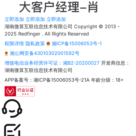
立即添加
立即添加
立即添加
湖南微算互联信息技术有限公司 Copyright © 2013 -
2025 Redfinger . All Rights Reserved
权限详情
隐私政策
湘ICP备15006053号-1
湘公网安备43010302001592号
增值电信业务经营许可证：湘B2-20200027
开发商信息：
湖南微算互联信息技术有限公司
APP备案号：湘ICP备15006053号-21A
年龄分级：18+