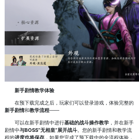
新手剧情教学体验
在预下载完成之后，玩家们可以登录游戏，体验完整的
新手剧情
和
教学流程
——
可以在新手剧情中进行
基础的战斗操作教学
，并在新手
剧情中
与BOSS“无相皇”展开战斗
。您的新手剧情和教学流
程的
进度也将保存
，如果您完成了预下载中的全流程体验，