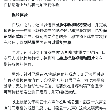
在移动端上线后将无须重复体验。
捏脸体验
在战斗之后，还可以进行
捏脸体验
和
昵称登记
，并完成
预创角——在预下载包体中的昵称登记和捏脸数据，
也将保
留到正式服
之中。特别需要注意的是，您在预下载中首次捏
完脸后，
回到登录界面还可以重复捏脸
。
同时，还可以使用游戏中的“
万相集
”或通过二维码、口
令导入其他捏脸数据，并且可以
生成捏脸视频和图片
分享，
期待各位的体验。
另外，针对已经在PC完成创角的玩家，则无法同时参
与移动端预创角流程，会提示“您的账号已在非移动端平台
登录，无法体验移动端捏脸。需要您在非移动端平台登录，
可等待移动端公测开启后，则可继续游戏。
以上就是关于燕云十六声什么时候公测？燕云十六声公
测时间定档的最新消息，在《燕云十六声》这款充满策略与