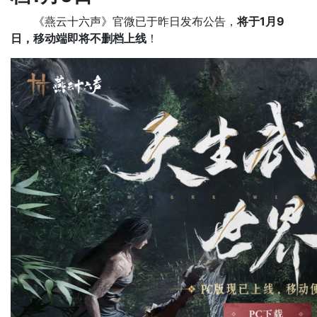
《燕云十六声》官微已于昨日发布公告，
将于1月9
日，移动端即将不删档上线
！