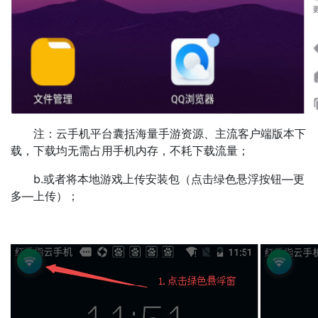
注：云手机平台囊括海量手游资源、主流客户端版本下
载，下载均无需占用手机内存，不耗下载流量；
b.或者将本地游戏上传安装包（点击绿色悬浮按钮—更
多—上传）；