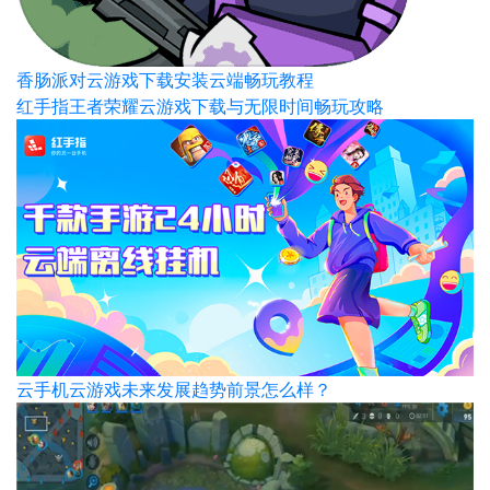
香肠派对云游戏下载安装云端畅玩教程
红手指王者荣耀云游戏下载与无限时间畅玩攻略
云手机云游戏未来发展趋势前景怎么样？