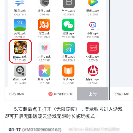
5.安装后点击打开《无限暖暖》，登录账号进入游戏，
即可开启无限暖暖云游戏无限时长畅玩模式；