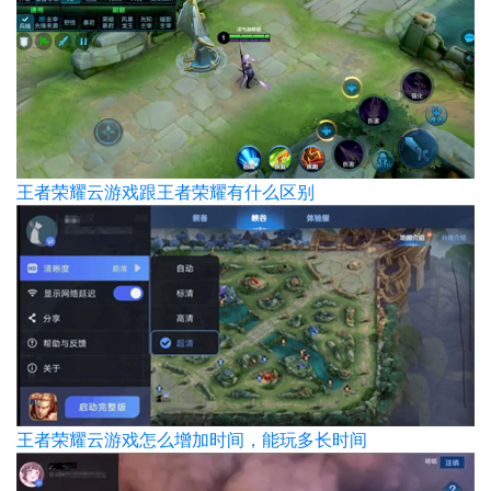
王者荣耀云游戏跟王者荣耀有什么区别
王者荣耀云游戏怎么增加时间，能玩多长时间