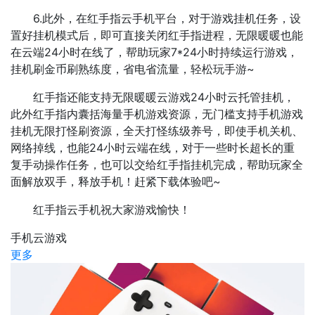
6.此外，在红手指云手机平台，对于游戏挂机任务，设
置好挂机模式后，即可直接关闭红手指进程，无限暖暖也能
在云端24小时在线了，帮助玩家7*24小时持续运行游戏，
挂机刷金币刷熟练度，省电省流量，轻松玩手游~
红手指还能支持无限暖暖云游戏24小时云托管挂机，
此外红手指内囊括海量手机游戏资源，无门槛支持手机游戏
挂机无限打怪刷资源，全天打怪练级养号，即使手机关机、
网络掉线，也能24小时云端在线，对于一些时长超长的重
复手动操作任务，也可以交给红手指挂机完成，帮助玩家全
面解放双手，释放手机！赶紧下载体验吧~
红手指云手机祝大家游戏愉快！
手机云游戏
更多