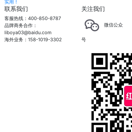
实用！
联系我们
关注我们
客服热线：400-850-8787
微信公众
品牌商务合作：
liboya03@baidu.com
海外业务：158-1019-3302
号