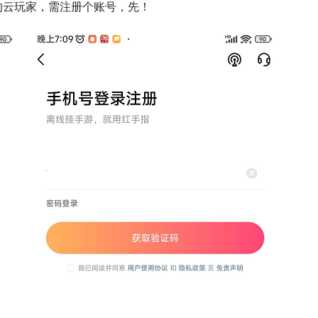
云玩家，需注册个账号，先！