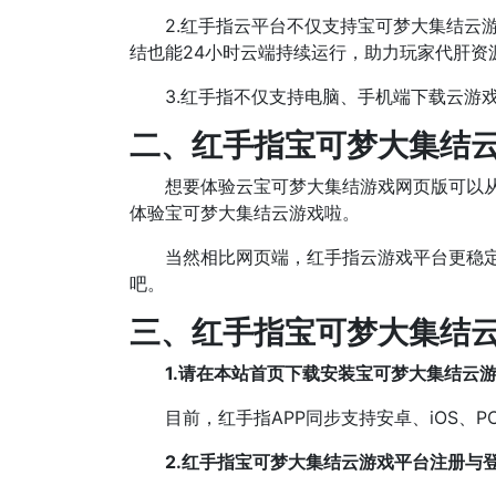
2.红手指云平台不仅支持宝可梦大集结云游
结也能24小时云端持续运行，助力玩家代肝资
3.红手指不仅支持电脑、手机端下载云游戏
二、红手指宝可梦大集结
想要体验云宝可梦大集结游戏网页版可以从
体验宝可梦大集结云游戏啦。
当然相比网页端，红手指云游戏平台更稳定便
吧。
三、红手指宝可梦大集结
1.请在本站首页下载安装宝可梦大集结云游
目前，红手指APP同步支持安卓、iOS、P
2.红手指宝可梦大集结云游戏平台注册与