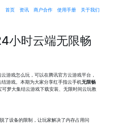
首页
资讯
商户合作
使用手册
关于我们
4小时云端无限畅
云游戏怎么玩，可以在腾讯官方云游戏平台，
集结游戏。本期为大家分享红手指云手机
无限畅
宝可梦大集结云游戏下载安装、无限时间云玩教
脱了设备的限制，让玩家解决了内存占用问