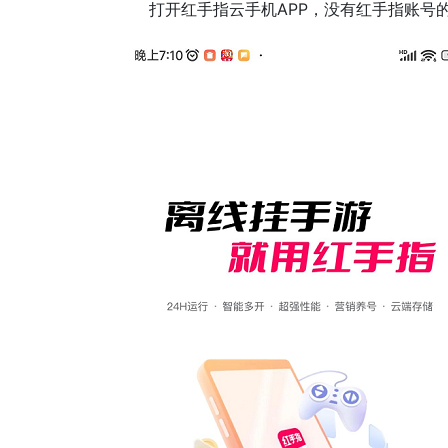
打开红手指云手机APP，没有红手指账号的