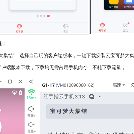
程：
集结”，选择自己玩的客户端版本，一键下载安装云宝可梦大
户端版本下载，下载均无需占用手机内存，不耗下载流量；