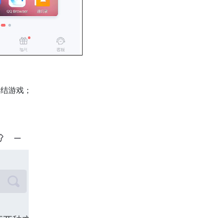
集结游戏；