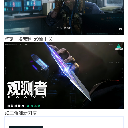
卢克・埃弗利-s9新干员
s9三角洲新刀皮