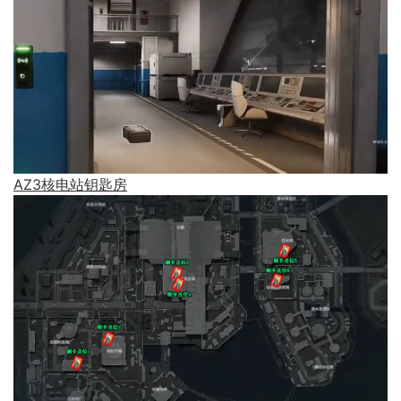
AZ3核电站钥匙房