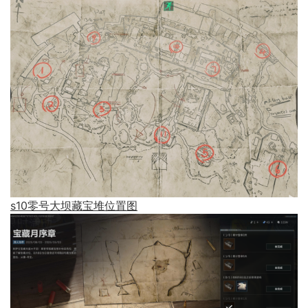
s10零号大坝藏宝堆位置图