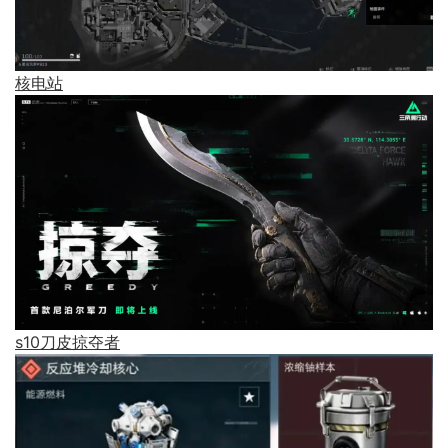
核电站
s10刀皮掠夺者