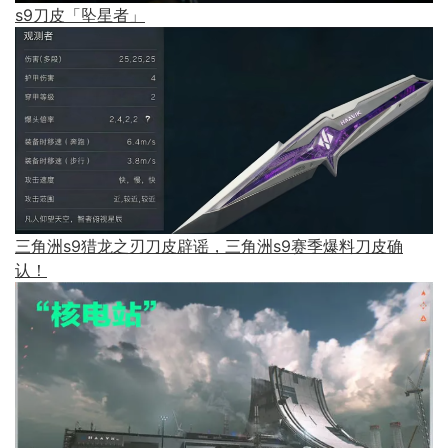
s9刀皮「坠星者」
三角洲s9猎龙之刃刀皮辟谣，三角洲s9赛季爆料刀皮确
认！