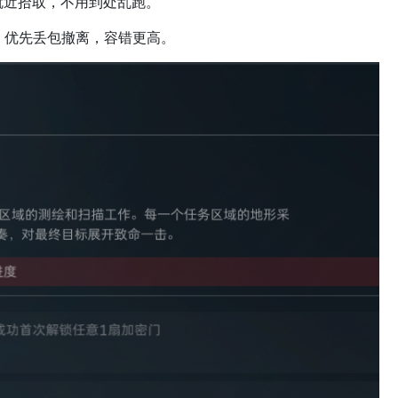
近拾取，不用到处乱跑。
优先丢包撤离，容错更高。