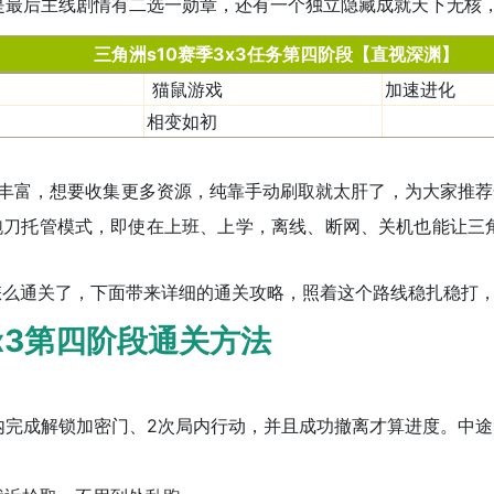
是最后主线剧情有二选一勋章，还有一个独立隐藏成就天下无核
三角洲s10赛季3x3任务第四阶段【
直视深渊
】
猫鼠游戏
加速进化
相变如初
丰富，想要收集更多资源，纯靠手动刷取就太肝了，为大家推荐
刀托管模式，即使在上班、上学，离线、断网、关机也能让三角
怎么通关了，下面带来详细的通关攻略，照着这个路线稳扎稳打
3第四阶段通关方法
成解锁加密门、2次局内行动，并且成功撤离才算进度。中途