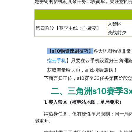
楚密钥的新机制其余任务比较简单。要注意的
入禁区
第四阶段【赛季主线：心聚变】
决战前夕
【s10物资速刷技巧】
各大地图物资非常
指云手机
】只要在云手机设置好三角洲跑
获取海量哈夫币，高效搬砖赚钱！
下面言归正传，s10赛季33任务第四阶段
二、三角洲s10赛季3x
1. 突入禁区（核电站地图，单局要求）
纯热身任务，但有硬性单局限制：同一局内完
能重开。