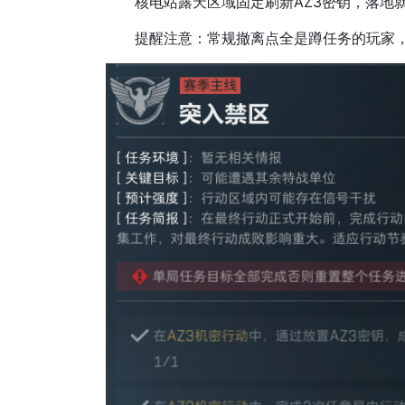
核电站露天区域固定刷新AZ3密钥，落地就
提醒注意：常规撤离点全是蹲任务的玩家，