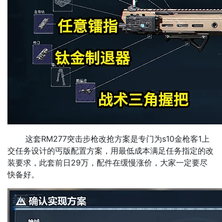
这套RM277突击步枪改抢方案是专门为s10金枪客1上
交任务设计的丐版配置方案，用最低成本满足任务指定的改
装要求，此套前日29万，配件在缓慢涨价，大家一定要尽
快备好。