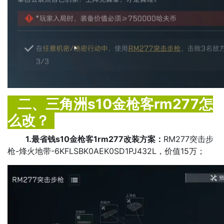
二、三角洲s10金枪客rm277怎
么改？
1
.最省钱s10金枪客1rm277改装方案：
RM277突击步
枪-烽火地带-6KFLSBK0AEK0SD1PJ432L，价值15万；