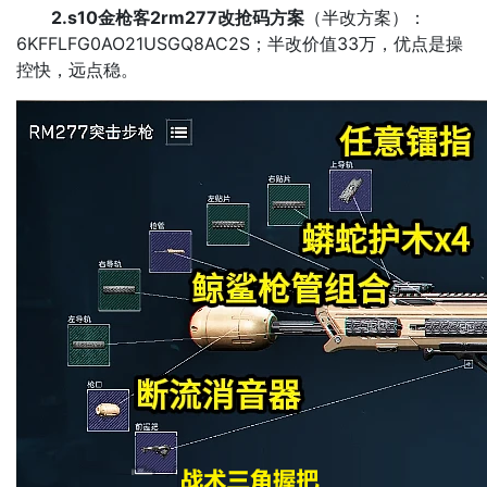
2.s10金枪客2rm277改抢码方案
（半改方案）：
6KFFLFG0AO21USGQ8AC2S；半改价值33万，优点是操
控快，远点稳。