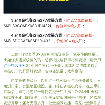
3.s10金枪客2rm277改装方案
（rm277低倍镜版）
：
6KFLS3COAEK0SD1PJ432L，
价值19w哈夫币
；
4.s10金枪客2rm277改装方案
（rm277高倍镜版）
6KFLSDCOAEK0SD1PJ432L，
价值30w哈夫币
；
三角洲s10赛季3×3任务所耗资源是一笔不小的数量，
比如任务进展较慢的话，想轻松快速获得材料资源，建议用
红手指云手机
24小时全速代肝任务，离线断网也能通宵云
端挂机，代肝爆肝资源，省电省流量，效率翻倍!
想要高效资源还可以用红手指AI助手与宏任务录制，三
角洲日常、资源地图搜图、跑刀等任务挂机命令，在云手机
启动后，即可将游戏一键托管交给红手指，7*24小时全程
持续搜图跑刀刷资源，让新手无需长时间手动操作，轻松刷
资源升级；还有无限多开 +批量操做功能，意见批量操作多