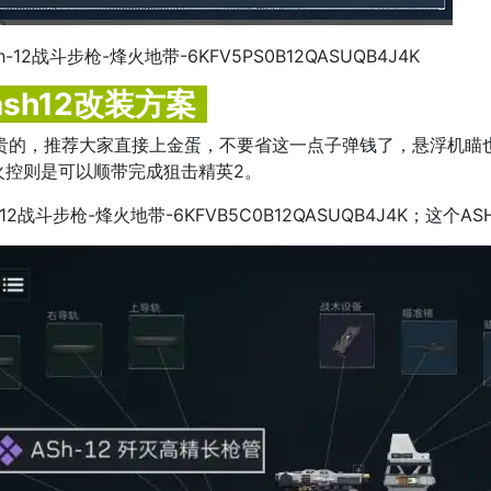
h-12战斗步枪-烽火地带-6KFV5PS0B12QASUQB4J4K
ash12改装方案
是比较贵的，推荐大家直接上金蛋，不要省这一点子弹钱了，悬浮机
火控则是可以顺带完成狙击精英2。
h-12战斗步枪-烽火地带-6KFVB5C0B12QASUQB4J4K