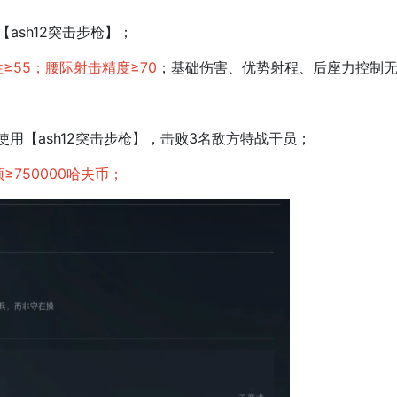
ash12突击步枪】；
≥55；腰际射击精度≥70
；基础伤害、优势射程、后座力控制
使用【ash12突击步枪】，击败3名敌方特战干员；
≥750000哈夫币；