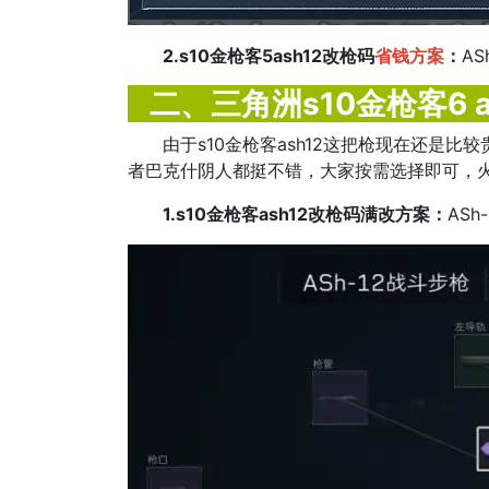
2.s10金枪客5ash12改枪码
省钱方案
：
AS
二、三角洲s10金枪客6 
由于s10金枪客ash12这把枪现在还
者巴克什阴人都挺不错，大家按需选择即可，
1.s10金枪客ash12改枪码满改方案：
AS