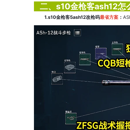
二、s10金枪客ash12怎
1.s10金枪客5ash12改枪码
最省方案
：
AS