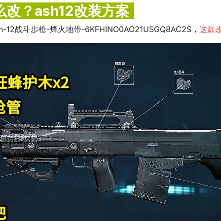
么改？ash12改装方案
h-12战斗步枪-烽火地带-6KFHINO0AO21USGQ8AC2S，
这款