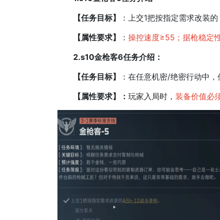
【任务目标】
：上交1把按指定需求改装的【
【属性要求】
：
操控速度≥55；据枪稳定性
2.s10金枪客6任务介绍：
【任务目标】
：在任意机密/绝密行动中，
【属性要求】：
玩家入局时，
装备价值必须