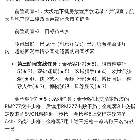
前置调查-1：大坝地下机房放置声纹记录器并调查；航
天基地中控二楼放置声纹记录器并调查；
前置调查-2：目标待核实
聆讯出庭：巴克什（机密/绝密）巴别塔海洋监测厅
内，超感回溯军情录音处遗留的语音线索；
第三阶段支线任务
：金枪客1-7(★5)、狙击精英1-
5(★5)、双钻迷局(★5)、区域猎手(★4)、次世代练
爱(★4)、逃脱艺术：金蝉脱壳(★4)、博物强识：精
致人生(★3)、博物强识：风卷残云(★3)
金枪客1-7 ★5：系列任务：金枪客1上交指定改装的
RM277突击步枪，后续用RM277击败干员；金枪客3上交指
定改装的SVCH精确射手步枪；金枪客5上交指定改装的
Ash-12战斗步枪；金枪客7用上述三把枪一命击败三名特战
干员