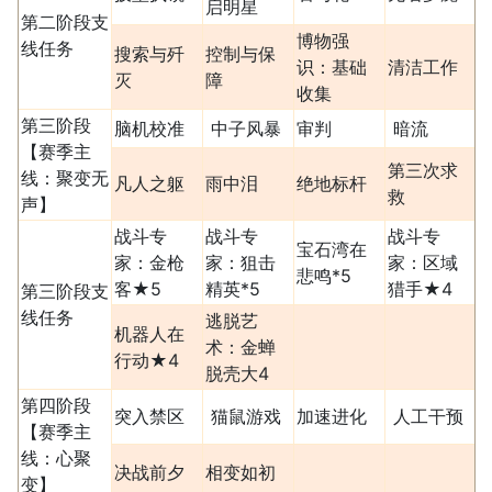
启明星
第二阶段支
博物强
线任务
搜索与歼
控制与保
识：基础
清洁工作
灭
障
收集
第三阶段
脑机校准
中子风暴
审判
暗流
【赛季主
第三次求
线：聚变无
凡人之躯
雨中泪
绝地标杆
救
声】
战斗专
战斗专
战斗专
宝石湾在
家：金枪
家：狙击
家：区域
悲鸣*5
客★5
精英*5
猎手★4
第三阶段支
线任务
逃脱艺
机器人在
术：金蝉
行动★4
脱壳大4
第四阶段
突入禁区
猫鼠游戏
加速进化
人工干预
【赛季主
线：心聚
决战前夕
相变如初
变】