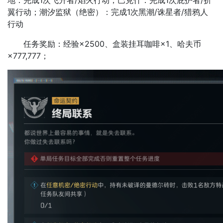
地：完成1次飞升者/焰火行动；巴克什：完成1次庇护者/折
翼行动；潮汐监狱（绝密）：完成1次黑潮/诛星者/猎鸦人
行动
任务奖励：经验×2500、盒装挂耳咖啡×1、哈夫币
×777,777；