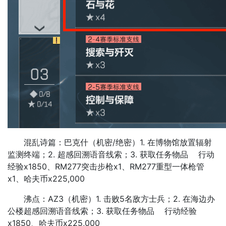
混乱诗篇：巴克什（机密/绝密）1. 在博物馆放置辐射
监测终端；2. 超感回溯语音线索；3. 获取任务物品 行动
经验x1850、RM277突击步枪x1、RM277重型一体枪管
x1、哈夫币x225,000
沸点：AZ3（机密）1. 击败5名敌方士兵；2. 在海边办
公楼超感回溯语音线索；3. 获取任务物品 行动经验
x1850、哈夫币x225,000