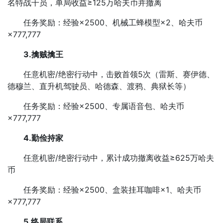
名特战干员，单局收益≥125万哈夫币并撤离
任务奖励：经验×2500、机械工蜂模型×2、哈夫币
×777,777
3.擒贼擒王
任意机密/绝密行动中，击败首领5次（雷斯、赛伊德、
德穆兰、直升机驾驶员、哈德森、渡鸦、典狱长等）
任务奖励：经验×2500、专属语音包、哈夫币
×777,777
4.勤俭持家
任意机密/绝密行动中，累计成功撤离收益≥625万哈夫
币
任务奖励：经验×2500、盒装挂耳咖啡×1、哈夫币
×777,777
5.终局联系