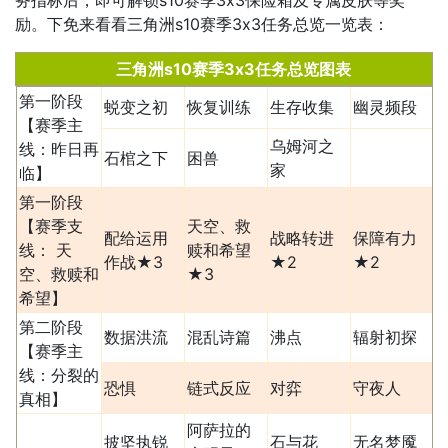
务指标后，即可解锁s10赛季3x3保险箱及专属皮肤等奖
励。下免来看看三角洲s10赛季3x3任务总览一览表：
三角洲s10赛季3x3任务总览图表
第一阶段
蜕变之初
恢复训练
生存收集
幽灵频段
【赛季主
乌姆河之
线：昨日再
石棺之下
困兽
家
临】
第一阶段
【赛季支
天空、救
配给运用
战略转进
保障有力
线： 天
赎和希望
作战★3
★2
★2
空、救赎和
★3
希望】
第二阶段
数据洪流
混乱诗篇
沸点
辐射初探
【赛季主
线：分裂的
恐惧
链式反应
对弈
守夜人
真相】
阿萨拉的
披坚执锐
石与花
无名梦魇