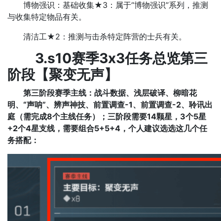
博物强识：基础收集★3：属于“博物强识”系列，推测
与收集特定物品有关。
清洁工★2：推测与击杀特定阵营的士兵有关。
3.s10赛季3x3任务总览第三
阶段【
聚变无声
】
第三阶段赛季主线：
战斗数据、浅层破译、柳暗花
明、“声呐”、辨声神技、前置调查-1、前置调查-2、聆讯出
庭
（需完成8个主线任务）；
三阶段需要14颗星，3个5星
+2个4星支线，需要组合5+5+4，个人建议选选这几个任
务搭配：