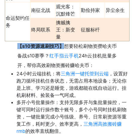
观光客：
南征北战
勤俭持家
异尘余生
沉默锋芒
命运契约任
擒贼擒
务
终局联系
王：新变
征服标杄
量
【s10资源速刷技巧】
想要轻松刷物资攒哈夫币
备战s10赛季？
红手指云手机
24h云挂机批量多
开，帮你高效刷物资搬砖赚哈夫币：
24小时云端挂机：将
三角洲一键托管到云端
，设置好
跑刀循环挂机任务状态，无需占用本地设备；无论你
是上班、学习还是睡觉，游戏都能在线自动运行。挂
机刷材料、捡装备一气呵成。
多开小号批量操作：支持无限多开与集批量操控，一
键可同时运行操作数十账号，多个小号同时挂机刷物
资，一键批量完成小号练级、养号、日常刷资源等重
复工作，耗时更少、效率更高，
三角洲高效搬砖赚
rmb
的效率直线翻倍。