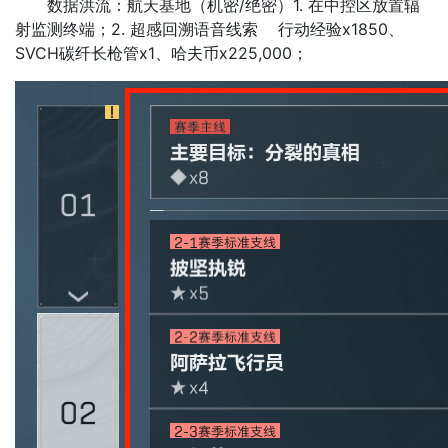
数据洪流：航天基地（机密/绝密）1. 在中控区放置辐
射监测终端；2. 超感回溯语音线索 行动经验x1850、
SVCH碳纤长枪管x1、哈夫币x225,000；