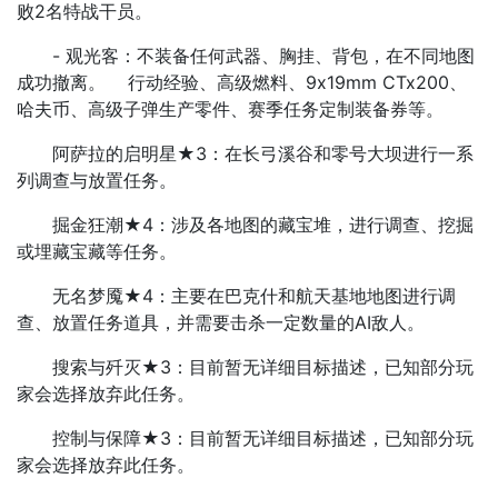
败2名特战干员。
- 观光客：不装备任何武器、胸挂、背包，在不同地图
成功撤离。 行动经验、高级燃料、9x19mm CTx200、
哈夫币、高级子弹生产零件、赛季任务定制装备券等。
阿萨拉的启明星★3：在长弓溪谷和零号大坝进行一系
列调查与放置任务。
掘金狂潮★4：涉及各地图的藏宝堆，进行调查、挖掘
或埋藏宝藏等任务。
无名梦魇★4：主要在巴克什和航天基地地图进行调
查、放置任务道具，并需要击杀一定数量的AI敌人。
搜索与歼灭★3：目前暂无详细目标描述，已知部分玩
家会选择放弃此任务。
控制与保障★3：目前暂无详细目标描述，已知部分玩
家会选择放弃此任务。