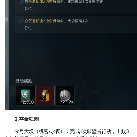
2.夺金狂潮
零号大坝（机密/永夜）：完成1次破壁者行动，击败3