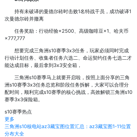
持有未破译的曼德尔砖时击败1名特战干员，成功破译1
次曼德尔砖并撤离
任务奖励：行动经验×2500、高级咖啡豆×1、哈夫币
×777,777
想要完成三角洲s10赛季3x3任务，玩家必须同时完成
行动计划任务、收集者任务六选二、命运契约任务七选二才
能达成目标，最后拿到3x3安全箱，
三角洲s10赛季马上就要开启啦，按照上面分享的三角
洲s10赛季3x3任务总览和阶段任务拆解，大家可以合理分
配时间，顺利完成s10赛季的核心挑战，高效解锁三角洲s10
赛季3x3保险箱。
s10赛季热点
更多
三角洲s10核电站az3藏宝图位置汇总：az3藏宝图1-11位置
分布大全