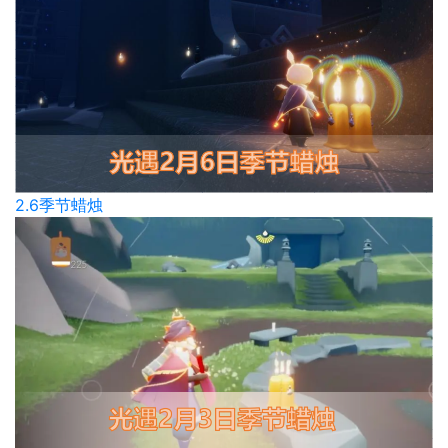
2.6季节蜡烛