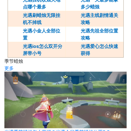
点哪个最多
多少蜡烛
光遇刷蜡烛无限挂
光遇主线剧情通关
机不掉线
攻略
光遇小金人全部位
光遇先祖全部位置
置
攻略
光遇ios怎么双开分
光遇爱心怎么快速
屏带小号
获得
季节蜡烛
更多