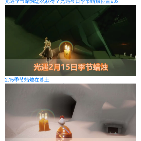
光遇季节蜡烛怎么获得？光遇今日季节蜡烛位置9.6
2.15季节蜡烛在暮土