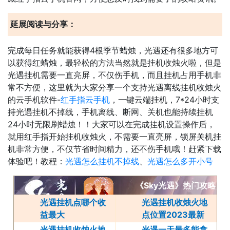
延展阅读与分享：
完成每日任务就能获得4根季节蜡烛，光遇还有很多地方可
以获得红蜡烛，最轻松的方法当然就是挂机收烛火啦，但是
光遇挂机需要一直亮屏，不仅伤手机，而且挂机占用手机非
常不方便，这里就为大家分享一个支持光遇离线挂机收烛火
的云手机软件-
红手指云手机
，一键云端挂机，7*24小时支
持光遇挂机不掉线，手机离线、断网、关机也能持续挂机
24小时无限刷蜡烛！！大家可以在完成挂机设置操作后，
就用红手指开始挂机收烛火，不需要一直亮屏，锁屏关机挂
机非常方便，不仅节省时间精力，还不伤手机哦！赶紧下载
体验吧！教程：
光遇怎么挂机不掉线
、
光遇怎么多开小号
《Sky光遇》热门攻略
光遇挂机点哪个收
光遇挂机收烛火地
益最大
点位置2023最新
光遇挂机收烛火地
光遇一天最多能拿