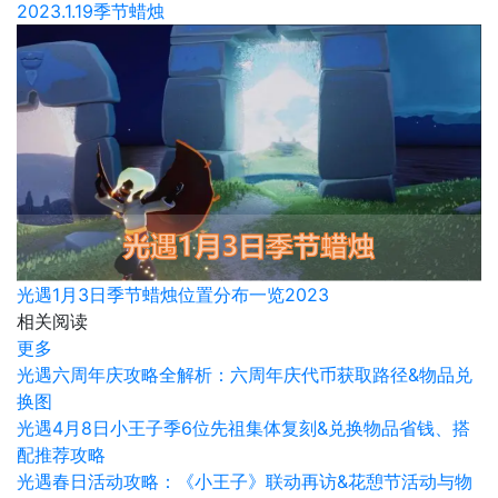
2023.1.19季节蜡烛
光遇1月3日季节蜡烛位置分布一览2023
相关阅读
更多
光遇六周年庆攻略全解析：六周年庆代币获取路径&物品兑
换图
光遇4月8日小王子季6位先祖集体复刻&兑换物品省钱、搭
配推荐攻略
光遇春日活动攻略：《小王子》联动再访&花憩节活动与物