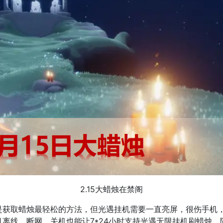
2.15大蜡烛在禁阁
是获取蜡烛最轻松的方法，但光遇挂机需要一直亮屏，很伤手机，
离线、断网、关机也能让7*24小时支持光遇无限挂机刷蜡烛