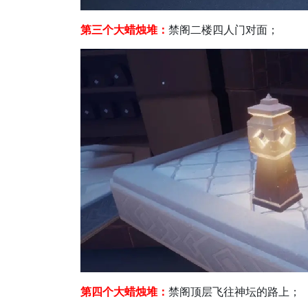
第三个大蜡烛堆：
禁阁二楼四人门对面；
第四个大蜡烛堆：
禁阁顶层飞往神坛的路上；