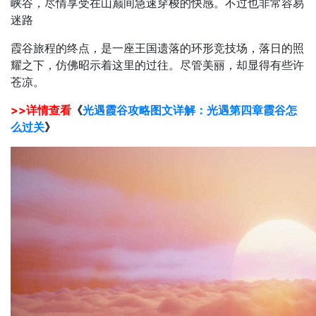
峡谷，尽情享受在山巅间急速穿梭的快感。不过也非常容易
迷路
霞谷旅程的终点，是一座王国遗落的环形竞技场，落日的照
耀之下，仿佛昭示着这里的过往。尽管美丽，却显得有些许
苍凉。
>>详情查看
《
光遇霞谷攻略图文详解：光遇第四章霞谷怎
么过关
》