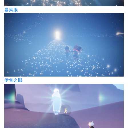
暴风眼
伊甸之眼