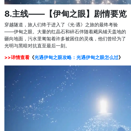
8.主线——【伊甸之眼】剧情要览
穿越隧道，旅人们终于进入了《光·遇》之旅的最终考验
——伊甸之眼。大量的红晶石和碎石伴随着飓风铺天盖地的
砸向地面，污水里匍匐着许多被困住的灵魂，他们曾经为了
光明与黑暗对抗直至最后一刻。
>>详情查看
《
光遇伊甸之眼攻略：光遇伊甸之眼怎么过
》