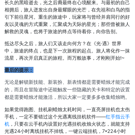
长久的黑暗逝去，光之后裔最终在心境醒来。与最初的自己
相拥后，旅人迸发出自身最耀眼的光芒，在先祖和白鸟的指
引下前往星河。重生的旅途中，玩家将与曾经并肩同行的好
友以灵魂的方式重聚，汇聚成为天际的星光；那些曾被旅人
解救的灵魂，也将于旅途的终点等待着你，向你告别。
抵达尽头之后，旅人们又该走向何方？在《光·遇》世界
中，旅途的终点，也是下一次旅程的起点。旅人将化作一抹
流星，再次开启真正的旅程。而万般故事，才刚刚开始!~
最后的提示：
无论是解锁新技能、新装扮、新表情都是需要蜡烛才能完成
的，而且在冒险途中还能触发一些隐藏的关卡和特定的设置
都是需要蜡烛才能激活，所以大家一定要多多收集蜡烛哟。
如果觉得跑图、挂机刷蜡烛太耗时间，一直亮屏挂机也太伤
手机，一定不要错过这个光遇离线挂机软件——
红手指云手
机
，只要在云手机内设置好光遇挂机收烛火状态，就能支持
光遇24小时离线挂机不掉线，一键云端挂机，7*224小时