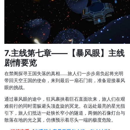
7.主线第七章——【暴风眼】主线
剧情要览
在禁阁探寻王国失落的真相……旅人们一步步肩负起将光明
带回天空王国的使命，来到最后一扇石门前，准备迎接暴风
眼的挑战。
通过暴风眼的途中，狂风裹挟着巨石直面吹来，旅人们在艰
难前行的同时需躲避头顶盘旋的冥龙。在远处最亮的星光指
引下，旅人们抵达一处狭长窄小的隧道，两侧的石像灯台与
散落在地的光之翼，仿佛预示着尽头一端的极度危险。