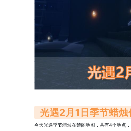
光遇2月1日季节蜡烛
今天光遇季节蜡烛在禁阁地图，共有4个地点