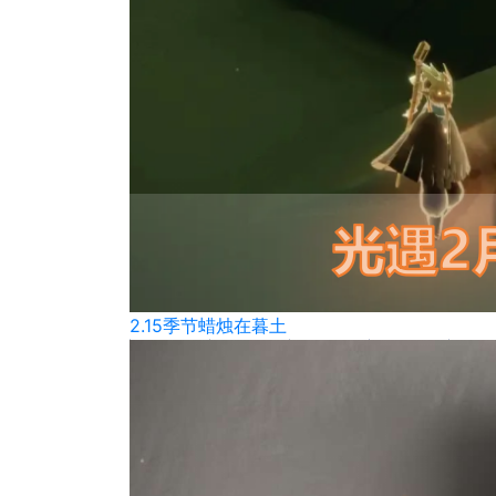
2.15季节蜡烛在暮土