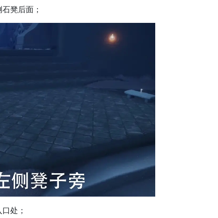
侧石凳后面；
入口处；