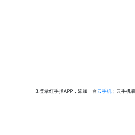
3.登录红手指APP，添加一台
云
手机
；云手机