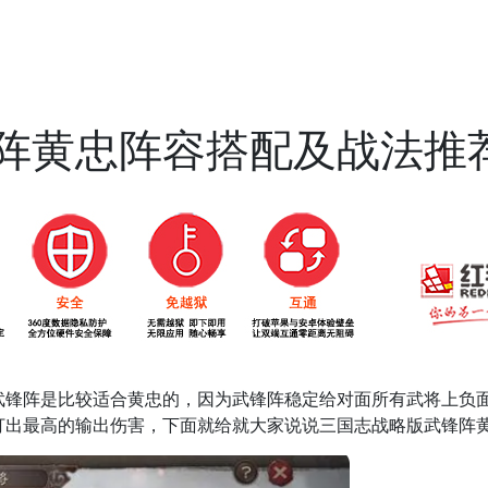
阵黄忠阵容搭配及战法推
武锋阵是比较适合黄忠的，因为武锋阵稳定给对面所有武将上负
打出最高的输出伤害，下面就给就大家说说三国志战略版武锋阵