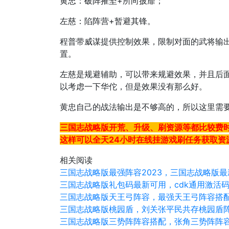
黄忠：破阵摧坚+所向披靡；
左慈：陷阵营+暂避其锋。
程普带威谋提供控制效果，限制对面的武将输
置。
左慈是规避辅助，可以带来规避效果，并且后
以考虑一下华佗，但是效果没有那么好。
黄忠自己的战法输出是不够高的，所以这里需
三国志战略版开荒、升级、刷资源等都比较费
这样可以全天24小时在线挂游戏刷任务获取
相关阅读
三国志战略版最强阵容2023，三国志战略版
三国志战略版礼包码最新可用，cdk通用激活
三国志战略版天王弓阵容，最强天王弓阵容搭
三国志战略版桃园盾，刘关张平民共存桃园盾
三国志战略版三势阵阵容搭配，张角三势阵阵