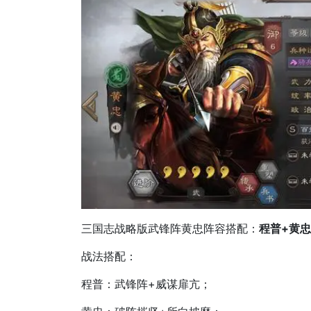
三国志战略版武锋阵黄忠阵容搭配：
程普+黄忠
战法搭配：
程普：武锋阵+威谋扉亢；