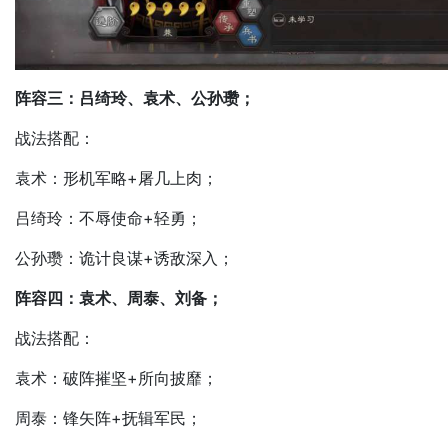
阵容三：吕绮玲、袁术、公孙瓒；
战法搭配：
袁术：形机军略+屠几上肉；
吕绮玲：不辱使命+轻勇；
公孙瓒：诡计良谋+诱敌深入；
阵容四：袁术、周泰、刘备；
战法搭配：
袁术：破阵摧坚+所向披靡；
周泰：锋矢阵+抚辑军民；