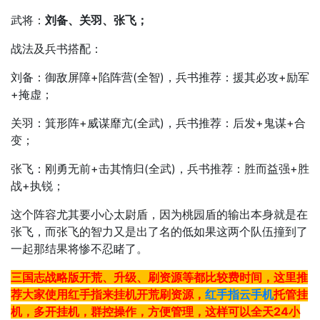
武将：
刘备、关羽、张飞；
战法及兵书搭配：
刘备：御敌屏障+陷阵营(全智)，兵书推荐：援其必攻+励军
+掩虚；
关羽：箕形阵+威谋靡亢(全武)，兵书推荐：后发+鬼谋+合
变；
张飞：刚勇无前+击其惰归(全武)，兵书推荐：胜而益强+胜
战+执锐；
这个阵容尤其要小心太尉盾，因为桃园盾的输出本身就是在
张飞，而张飞的智力又是出了名的低如果这两个队伍撞到了
一起那结果将惨不忍睹了。
三国志战略版开荒、升级、刷资源等都比较费时间，这里推
荐大家使用红手指来挂机开荒刷资源，
红手指云手机
托管挂
机，多开挂机，群控操作，方便管理，这样可以全天24小