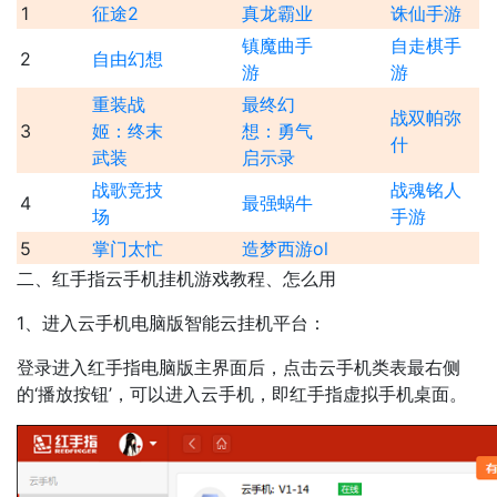
1
征途2
真龙霸业
诛仙手游
镇魔曲手
自走棋手
2
自由幻想
游
游
重装战
最终幻
战双帕弥
3
姬：终末
想：勇气
什
武装
启示录
战歌竞技
战魂铭人
4
最强蜗牛
场
手游
5
掌门太忙
造梦西游ol
二、红手指云手机挂机游戏教程、怎么用
1、进入云手机电脑版智能云挂机平台：
登录进入红手指电脑版主界面后，点击云手机类表最右侧
的‘播放按钮’，可以进入云手机，即红手指虚拟手机桌面。