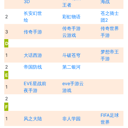
3D
海战
王者
长安幻世
苍之骑士
2
彩虹物语
绘
团2
传奇手游
传奇世界
3
传奇手游
云游戏
手游
D
梦想帝王
1
大话西游
斗破苍穹
手游
2
帝国防线
第二银河
E
EVE星战前
eve手游云
1
夜手游
游戏
2
F
FIFA足球
1
风之大陆
非人学园
世界