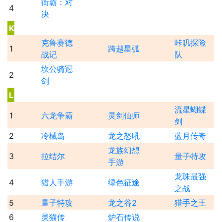
街霸：对
4
决
K
克鲁赛德
咔叽探险
1
跨越星弧
战记
队
坎公骑冠
2
剑
L
流星蝴蝶
1
六龙争霸
灵剑仙师
剑
2
冷械岛
龙之怒吼
蓝月传奇
龙族幻想
3
拉结尔
量子特攻
手游
龙珠最强
4
猎人手游
绿色征途
之战
5
量子特攻
龙之谷2
猎手之王
6
灵猫传
炉石传说