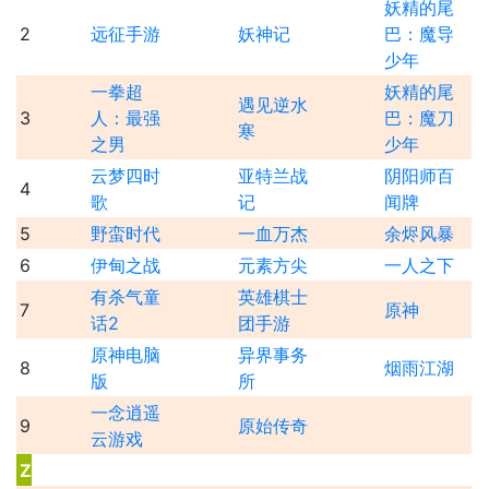
妖精的尾
2
远征手游
妖神记
巴：魔导
少年
一拳超
妖精的尾
遇见逆水
3
人：最强
巴：魔刀
寒
之男
少年
云梦四时
亚特兰战
阴阳师百
4
歌
记
闻牌
5
野蛮时代
一血万杰
余烬风暴
6
伊甸之战
元素方尖
一人之下
有杀气童
英雄棋士
7
原神
话2
团手游
原神电脑
异界事务
8
烟雨江湖
版
所
一念逍遥
9
原始传奇
云游戏
Z