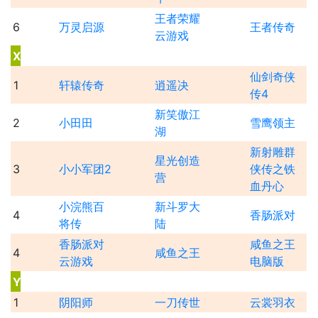
王者荣耀
6
万灵启源
王者传奇
云游戏
X
仙剑奇侠
1
轩辕传奇
逍遥决
传4
新笑傲江
2
小田田
雪鹰领主
湖
新射雕群
星光创造
3
小小军团2
侠传之铁
营
血丹心
小浣熊百
新斗罗大
4
香肠派对
将传
陆
香肠派对
咸鱼之王
4
咸鱼之王
云游戏
电脑版
Y
1
阴阳师
一刀传世
云裳羽衣