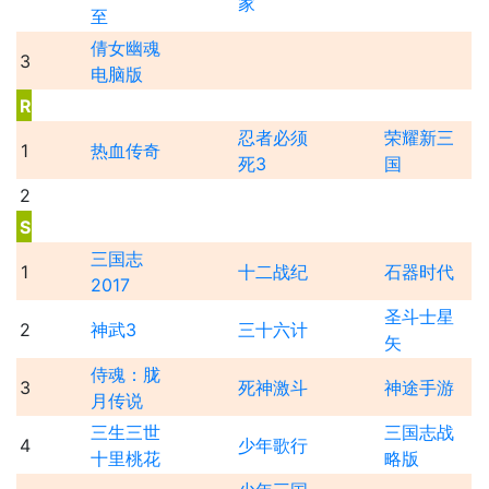
家
至
倩女幽魂
3
电脑版
R
忍者必须
荣耀新三
1
热血传奇
死3
国
2
S
三国志
1
十二战纪
石器时代
2017
圣斗士星
2
神武3
三十六计
矢
侍魂：胧
3
死神激斗
神途手游
月传说
三生三世
三国志战
4
少年歌行
十里桃花
略版