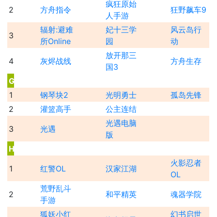
疯狂原始
2
方舟指令
狂野飙车9
人手游
辐射:避难
妃十三学
风云岛行
3
所Online
园
动
放开那三
4
灰烬战线
方舟生存
国3
G
1
钢琴块2
光明勇士
孤岛先锋
2
灌篮高手
公主连结
光遇电脑
3
光遇
版
H
火影忍者
1
红警OL
汉家江湖
OL
荒野乱斗
2
和平精英
魂器学院
手游
狐妖小红
幻书启世