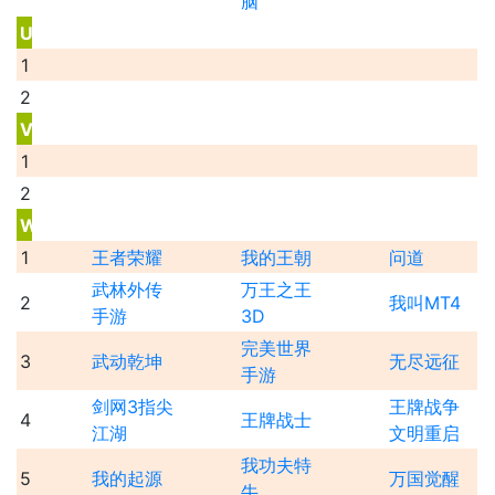
脑
U
1
2
V
1
2
W
1
王者荣耀
我的王朝
问道
武林外传
万王之王
2
我叫MT4
手游
3D
完美世界
3
武动乾坤
无尽远征
手游
剑网3指尖
王牌战争
4
王牌战士
江湖
文明重启
我功夫特
5
我的起源
万国觉醒
牛