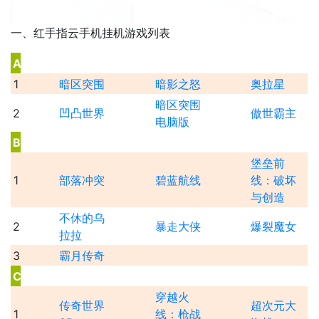
一、红手指云手机挂机游戏列表
A
1
暗区突围
暗影之怒
奥拉星
暗区突围
2
凹凸世界
傲世霸主
电脑版
B
堡垒前
1
部落冲突
碧蓝航线
线：破坏
与创造
不休的乌
2
暴走大侠
爆裂魔女
拉拉
3
霸月传奇
C
穿越火
传奇世界
超次元大
1
线：枪战