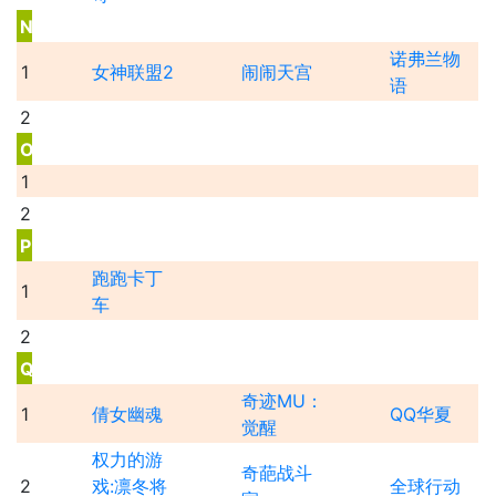
N
诺弗兰物
1
女神联盟2
闹闹天宫
语
2
O
1
2
P
跑跑卡丁
1
车
2
Q
奇迹MU：
1
倩女幽魂
QQ华夏
觉醒
权力的游
奇葩战斗
2
戏:凛冬将
全球行动