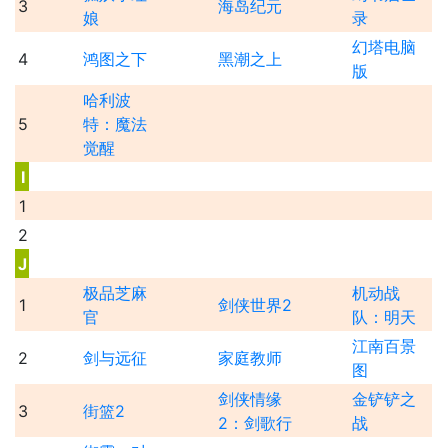
3
海岛纪元
娘
录
幻塔电脑
4
鸿图之下
黑潮之上
版
哈利波
5
特：魔法
觉醒
I
1
2
J
极品芝麻
机动战
1
剑侠世界2
官
队：明天
江南百景
2
剑与远征
家庭教师
图
剑侠情缘
金铲铲之
3
街篮2
2：剑歌行
战