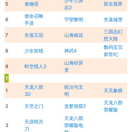
少年三国
5
食物语
双生视界
志2
使命召唤
6
守望黎明
失落城堡
手游
三国志幻
7
失落王冠
山海镜花
想大陆
数码宝贝
8
少女前线
神武4
新世纪
山海经异
9
时空猎人3
变
T
天龙八部
统治与文
1
天天象棋
3D
明
天龙八部
2
天空之门
贪婪洞窟2
荣耀版
天龙八部
天涯明月
3
荣耀版电
刀