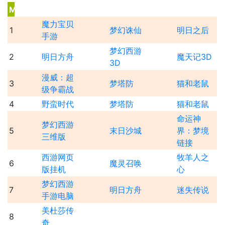
M
魔力宝贝
1
梦幻诛仙
明日之后
手游
梦幻西游
2
明日方舟
魔天记3D
3D
漫威：超
3
梦塔防
猫和老鼠
级争霸战
4
野蛮时代
梦塔防
猫和老鼠
命运神
梦幻西游
5
末日沙城
界：梦境
三维版
链接
西游网页
牧羊人之
6
魔灵召唤
版挂机
心
梦幻西游
7
明日方舟
迷失传说
手游电脑
美杜莎传
8
奇