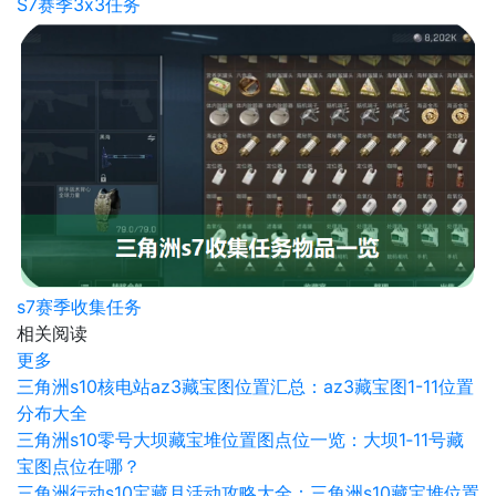
S7赛季3x3任务
s7赛季收集任务
相关阅读
更多
三角洲s10核电站az3藏宝图位置汇总：az3藏宝图1-11位置
分布大全
三角洲s10零号大坝藏宝堆位置图点位一览：大坝1‑11号藏
宝图点位在哪？
三角洲行动s10宝藏月活动攻略大全：三角洲s10藏宝堆位置