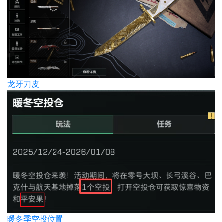
龙牙刀皮
暖冬季空投位置