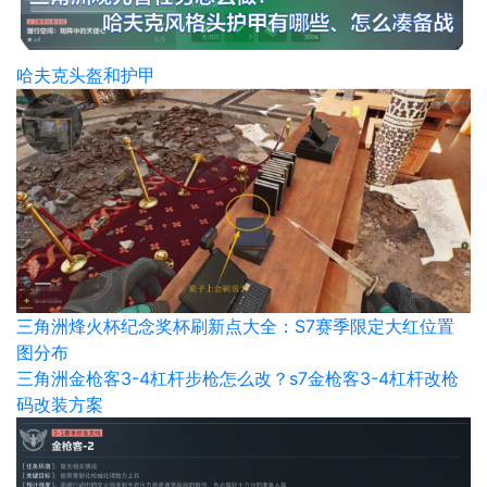
哈夫克头盔和护甲
三角洲烽火杯纪念奖杯刷新点大全：S7赛季限定大红位置
图分布
三角洲金枪客3-4杠杆步枪怎么改？s7金枪客3-4杠杆改枪
码改装方案