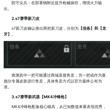
防守尖兵：在部署物附近提升枪械操控，增强火力输
出。
2.s7赛季
新刀皮
s7新刀皮​确认推出两把新刀皮，分别为
【信条】和【龙
牙】
。
推测其中一把可能通过商城直接售卖，另一把或作为曼
德尔专属皮肤进行售卖，具体售卖方式以官方最终公布为
准。​
3.s7赛季新武器​【MK4冲锋枪】
MK4冲锋枪配备核心瞄具，从已知数值来看表现优秀，