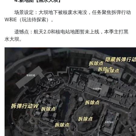
4.新地图【黑水大坝​】
场景设定：大坝地下被核废水淹没，任务聚焦拆弹行动
W和E（玩法待探索）。
遗憾点：航天2.0和核电站地图暂未上线，本季主打黑
水大坝。