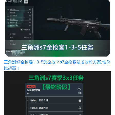
三角洲s7金枪客1-3-5怎么改？s7金枪客最省改枪方案,性价
比超高！