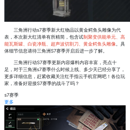
三角洲行动s7赛季新大红物品以黄金鳄鱼头雕像为代
表，本次新大红清单有所精简，包含试
制聚变供能单元、高
能瓦斯罐、白瓷净瓶、超声波切割刀、黄金鳄鱼头雕像
。具
体细节信息请待三角洲S7赛季开启后进一步了解。​
三角洲行动S7赛季更新内容爆料内容丰富，亮点十
足，对于三角洲s7赛季什么时候上线、多少天已经分享了，
更多详细信息，赶紧收藏关注红手指云手机官网吧！各位玩
家，准备好迎接S7赛季的战斗了吗？
s7赛季
更多