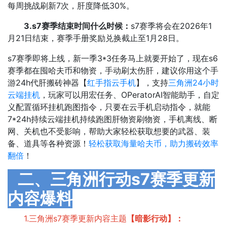
每周挑战刷新7次，肝度降低30%。
3.s7赛季结束时间什么时候：
s7赛季将会在2026年1
月21日结束，赛季手册奖励兑换截止至1月28日。
s7赛季即将上线，新一季3*3任务马上就要开始了，现在s6
赛季都在囤哈夫币和物资，手动刷太伤肝，建议你用这个手
游24h代肝搬砖神器【
红手指云手机
】，支持
三角洲24小时
云端挂机
，玩家可以用宏任务、OPeratorAI智能助手，自定
义配置循环挂机跑图指令，只要在云手机启动指令，就能
7*24h持续云端挂机持续跑图肝物资刷物资，手机离线、断
网、关机也不受影响，帮助大家轻松获取想要的武器、装
备、道具等各种资源！
轻松获取海量哈夫币，助力搬砖效率
翻倍
！
二、三角洲行动s7赛季更新
内容爆料
1.三角洲s7赛季更新内容主题
【暗影行动】：