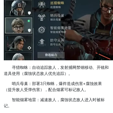
寻猎蜘蛛：自动追踪敌人，发射捕网禁锢移动、开镜和
道具使用（腐蚀状态敌人优先追踪）。
哨兵母巢：部署3只蜘蛛，爆炸造成伤害+腐蚀效果
（提升敌人受弹伤害），配合烟雾可标记敌人。
智能烟雾地雷：减速敌人，腐蚀状态敌人进入时被标
记。