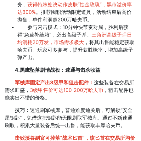
务，
获得特殊处决动作皮肤“蚀金玫瑰”，黑市溢价率
达800%
。推荐囤积活动限定道具，活动结束后高价
抛售，单件利润超200万哈夫币。
参与闪击模式：​10分钟快节奏对局，胜利后获
得“急速补给箱”，必出高级子弹。
三角洲高级子弹日
均消耗20万发，市场需求极大
，将其出售能稳定获取
哈夫币。玩家可多参与，提升获胜概率，增加高级子
弹产出。​
4.黑鹰坠落剧情战役：速通与击杀收益​
军械库​固定产出3级甲和狙击配件：
这些装备在交易所
需求旺盛，
3级甲售价可达100-200万哈夫币
，狙击配件也
能卖出不错的价格。
技巧：
速通刷军械库，普通难度通关后，可解锁“安全
屋钥匙”，凭借这把钥匙能无限刷取军械库。通过不断速通
刷取，积累大量装备后统一出售，能获取丰厚哈夫币。​
击败溪谷副官可掉落“战术匕首”，该匕首在交易所均价