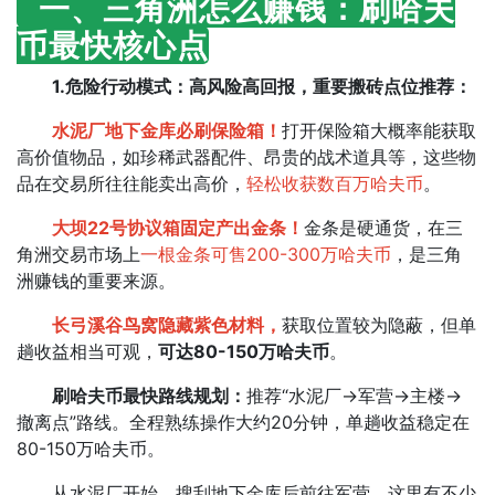
一、三角洲怎么赚钱：刷哈夫
币最快核心点
1.危险行动模式：高风险高回报​，重要搬砖点位推荐：
水泥厂地下金库必刷保险箱！
打开保险箱大概率能获取
高价值物品，如珍稀武器配件、昂贵的战术道具等，这些物
品在交易所往往能卖出高价，
轻松收获数百万哈夫币
。​
大坝22号协议箱固定产出金条！
金条是硬通货，在三
角洲交易市场上
一根金条可售200-300万哈夫币
，是三角
洲赚钱的重要来源。​
长弓溪谷鸟窝隐藏紫色材料，
获取位置较为隐蔽，但单
趟收益相当可观，
可达80-150万哈夫币
。​
刷哈夫币最快路线规划​：
推荐“水泥厂→军营→主楼→
撤离点”路线。全程熟练操作大约20分钟，单趟收益稳定在
80-150万哈夫币。
从水泥厂开始，搜刮地下金库后前往军营，这里有不少