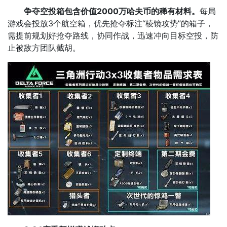
争夺空投箱包含价值2000万哈夫币的稀有材料。
每局
游戏会投放3个航空箱，优先抢夺标注“棱镜攻势”的箱子，
需提前规划好抢夺路线，协同作战，迅速冲向目标空投，防
止被敌方团队截胡。​