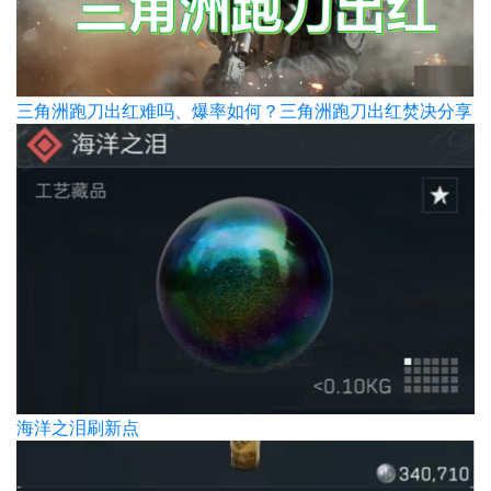
三角洲跑刀出红难吗、爆率如何？三角洲跑刀出红焚决分享
海洋之泪刷新点