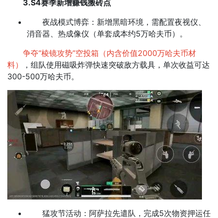
3.S4赛季新增赚钱搬砖点
​​夜战模式博弈​​：新增黑暗环境，需配置夜视仪、
消音器、热成像仪（单套成本约5万哈夫币）。
争夺“棱镜攻势”空投箱（内含价值2000万哈夫币材
料）
，组队使用磁吸炸弹快速突破敌方载具，单次收益可达
300-500万哈夫币。
猛攻节活动：阿萨拉先遣队​，完成5次物资押运任