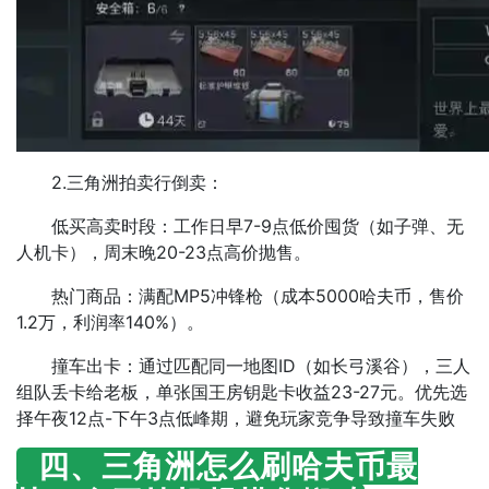
2.三角洲拍卖行倒卖​​：
​​低买高卖时段​​：工作日早7-9点低价囤货（如子弹、无
人机卡），周末晚20-23点高价抛售。
​​热门商品​​：满配MP5冲锋枪（成本5000哈夫币，售价
1.2万，利润率140%）。
​​ 撞车出卡​​：通过匹配同一地图ID（如长弓溪谷），三人
组队丢卡给老板，单张国王房钥匙卡收益23-27元。优先选
择午夜12点-下午3点低峰期，避免玩家竞争导致撞车失败
四、三角洲怎么刷哈夫币最