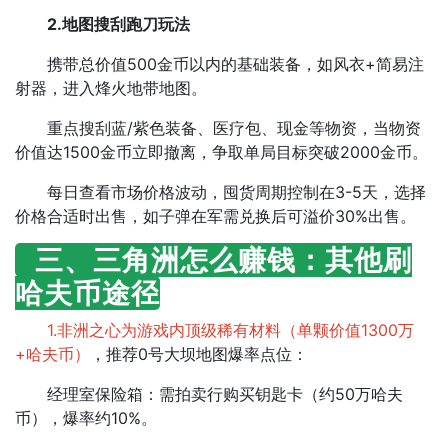
2.地图搜刮跑刀玩法​
携带总价值500金币以内的基础装备，如风衣+简易注
射器，进入烽火地带地图。
重点搜刮蓝/紫色装备、医疗包、现金等物资，当物资
价值达1500金币立即撤离，争取单局目标突破2000金币。
每日查看市场价格波动，囤货周期控制在3-5天，选择
价格合适时出售，如子弹在军需兑换后可溢价30%出售。
三、三角洲怎么赚钱：其他刷
哈夫币途径
1.非洲之心为游戏内顶级稀有材料（单颗价值1300万
+哈夫币）
，推荐0号大坝地图​爆率点位：​
​​经理室保险箱​​：需拍卖行购买钥匙卡（约50万哈夫
币），爆率约10%。