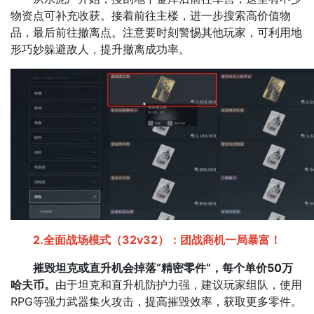
物资点可补充收获。接着前往主楼，进一步搜索高价值物
品，最后前往撤离点。注意要时刻警惕其他玩家，可利用地
形巧妙躲避敌人，提升撤离成功率。​
2.全面战场模式（32v32）：团战商机​一局暴富！
摧毁坦克或直升机会掉落“精密零件”，每个单价50万
哈夫币。
由于坦克和直升机防护力强，建议玩家组队，使用
RPG等强力武器集火攻击，提高摧毁效率，获取更多零件。