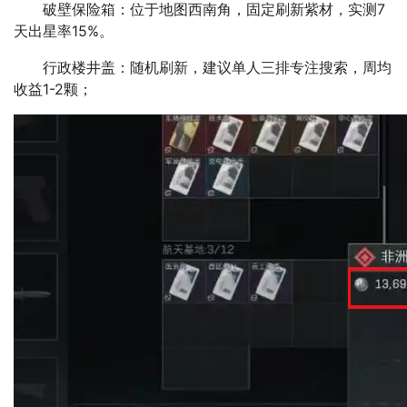
破壁保险箱​​：位于地图西南角，固定刷新紫材，实测7
天出星率15%。
​​行政楼井盖​​：随机刷新，建议单人三排专注搜索，周均
收益1-2颗；