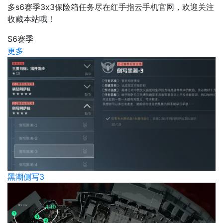
多s6赛季3x3保险箱任务尽在红手指云手机官网，欢迎关注
收藏本站哦！
S6赛季
更多
黑潮侧写3