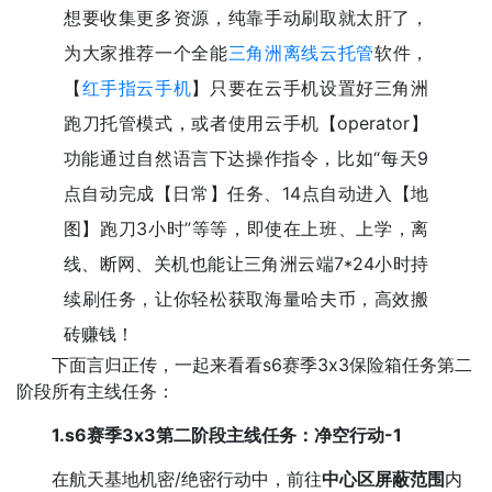
想要收集更多资源，纯靠手动刷取就太肝了，
为大家推荐一个全能
三角洲离线云托管
软件，
【
红手指云手机
】只要在云手机设置好三角洲
跑刀托管模式，或者使用云手机【operator】
功能通过自然语言下达操作指令，比如“每天9
点自动完成【日常】任务、14点自动进入【地
图】跑刀3小时”等等，即使在上班、上学，离
线、断网、关机也能让三角洲云端7*24小时持
续刷任务，让你轻松获取海量哈夫币，高效搬
砖赚钱！
下面言归正传，一起来看看s6赛季3x3保险箱任务第二
阶段所有主线任务：
1.s6赛季3x3第二阶段主线任务：净空行动-1
在航天基地机密/绝密行动中，前往
中心区屏蔽范围
内