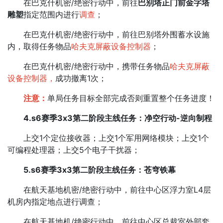
在巴克什机密/绝密行动中，前往
巴别塔正门前金字塔
雕塑
指定范围内进行
调查
；
在巴克什机密/绝密行动中，前往巴别塔外围蓄水设施
内，取得任务物品
哈夫克屏蔽设备控制器
；
在巴克什机密/绝密行动中，携带任务物品
哈夫克屏蔽
设备控制器，
成功撤离1次；
注意：
单局任务目标全部完成否则重置整个任务进度！
4.s6赛季3x3第二阶段主线任务：净空行动-逆向制程
上交1个定位接收器；上交1个军用网络模块；上交1个
可编程处理器；上交5个电子干扰器；
5.s6赛季3x3第二阶段主线任务：苍穹铁幕
在航天基地机密/绝密行动中，前往中心区浮力室L4层
机房内指定地点进行调查；
在航天基地机/绝密行动中，前往中心区总裁室外部套