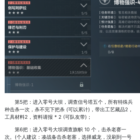
第5把：进入零号大坝，调查信号塔五个，所有特殊兵
种击杀一次，杀不完下把杀 (可以累计)，带出工艺藏品2，
工具材料2，资料请报 * 2 (可队友带)；
第6把：进入零号大坝调查旗帜 10 个，击杀老赛一
次。(个人建议：凑战备击杀老塞，选择威龙，没刷到一号