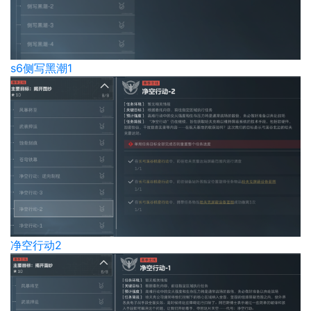
s6侧写黑潮1
净空行动2