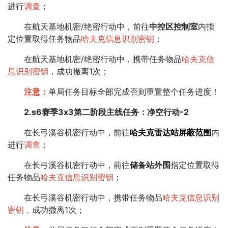
进行
调查
；
在航天基地机密/绝密行动中，前往
中控区控制室
内指
定位置取得任务物品
哈夫克信息识别密钥
；
在航天基地机密/绝密行动中，携带任务物品
哈夫克信
息识别密钥
，成功撤离1次；
注意：
单局任务目标全部完成否则重置整个任务进度！
2.s6赛季3x3第二阶段主线任务：净空行动-2
在长弓溪谷机密行动中，前往
哈夫克雷达站屏蔽范围
内
进行
调查
；
在长弓溪谷机密行动中，前往
储备站外围
指定位置取得
任务物品
哈夫克信息识别密钥
；
在长弓溪谷机密行动中，携带任务物品
哈夫克信息识别
密钥，
成功撤离1次；