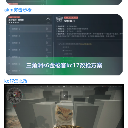
akm突击步枪
kc17怎么改