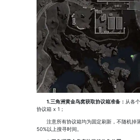
1.三角洲黄金鸟窝获取协议箱准备：​
从各个
协议箱 x 1；
注意所有协议箱均为固定刷新，不随机掉落，
50%以上搜寻时间。