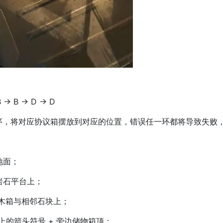
B → B → D → D
，将对应协议箱摆放到对应的位置，错误任一环都将导致失败
地面；
岩石平台上；
木箱与相邻石块上；
上的箭头符号 + 旁边储物箱顶；