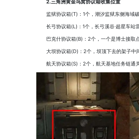
2.三角洲黄金鸟窝协议箱收集位置
监狱协议箱(T)：1个，潮汐监狱东侧海域
长弓协议箱(L)：1个，长弓溪谷·超星车站
巴克什协议箱(B)：2个，一个是博士接取点
大坝协议箱(D)：2个，坝顶下去的架子中
航天协议箱(S)：2个，航天基地任务链通