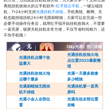
的方法，当然就是挂机收烛火啦，为大家分享一个支持光遇
离线挂机收烛火的云手机软件-
红手指云手机
，一键云端挂
机，7*24小时支持
光遇挂机不掉线
，手机离线、断网、关
机也能持续挂机24小时无限刷蜡烛，大家可以在完成一些
必要手动操作任务后，就用红手指开始挂机收烛火，不需要
一直亮屏，锁屏关机挂机非常方便，不仅节省时间精力，还
不伤手机哦！
《Sky光遇》热门攻略
光遇挂机收烛火地
光遇挂机点哪个收
点位置2023最新整
益最大
理
光遇挂机收烛火地
光遇一天最多能拿
点哪个最多
多少蜡烛
光遇刷蜡烛无限挂
光遇挂机要一直亮
机不掉线
屏吗
光遇小金人全部位
光遇先祖全部位置
置
攻略