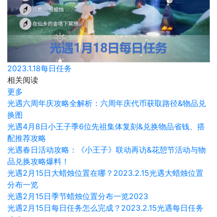
2023.1.18每日任务
相关阅读
更多
光遇六周年庆攻略全解析：六周年庆代币获取路径&物品兑
换图
光遇4月8日小王子季6位先祖集体复刻&兑换物品省钱、搭
配推荐攻略
光遇春日活动攻略：《小王子》联动再访&花憩节活动与物
品兑换攻略爆料！
光遇2月15日大蜡烛位置在哪？2023.2.15光遇大蜡烛位置
分布一览
光遇2月15日季节蜡烛位置分布一览2023
光遇2月15日每日任务怎么完成？2023.2.15光遇每日任务