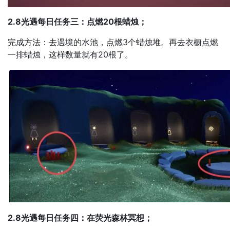
2.8光遇每日任务三：点燃20根蜡烛；
完成方法：去遇境的水池，点燃3个蜡烛堆。再去衣橱点燃
一排蜡烛，这样数量就有20根了。
2.8光遇每日任务四：在荧光森林冥想；