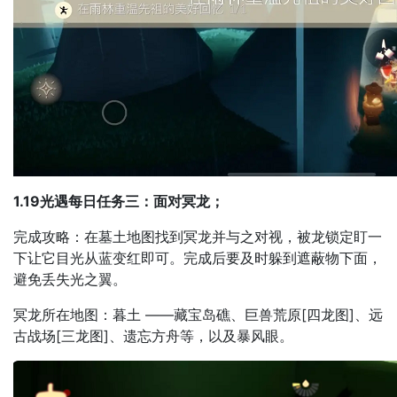
1.19光遇每日任务三：面对冥龙；
完成攻略：在墓土地图找到冥龙并与之对视，被龙锁定盯一
下让它目光从蓝变红即可。完成后要及时躲到遮蔽物下面，
避免丢失光之翼。
冥龙所在地图：暮土 ——藏宝岛礁、巨兽荒原[四龙图]、远
古战场[三龙图]、遗忘方舟等，以及暴风眼。