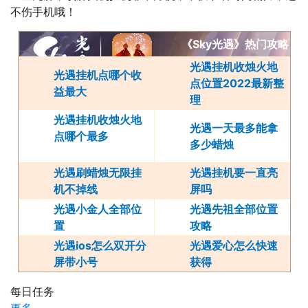
不伤手机哦！
《Sky光遇》热门攻略
光遇挂机收烛火地
光遇挂机点哪个收
点位置2022最新整
益最大
理
光遇挂机收烛火地
光遇一天最多能拿
点哪个最多
多少蜡烛
光遇刷蜡烛无限挂
光遇挂机要一直亮
机不掉线
屏吗
光遇小金人全部位
光遇先祖全部位置
置
攻略
光遇ios怎么双开分
光遇爱心怎么快速
屏带小号
获得
每日任务