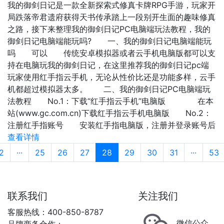
我的御剑日记是一款全新探索式修真卡牌RPG手游，玩家开
局跌落帝君遗府获得天书传承踏上一段别开生面的趣味修真
之路，接下来整理我的御剑日记PC电脑端玩法教程，我的
御剑日记电脑端能玩吗? 一、我的御剑日记电脑端能玩
吗 可以 传统安卓模拟器或者云手机电脑版都可以支
持在电脑玩我的御剑日记，在这里推荐我的御剑日记pc端
玩家使用红手指云手机，无论从性价比还是功能多样，云手
机都超过模拟器太多。 二、我的御剑日记PC电脑端玩
法教程 No.1：下载“红手指云手机”电脑版 在本
站(www.gc.com.cn)下载红手指云手机电脑版 No.2：
注册红手指账号 安装红手指电脑版，注册并登录账号后
查看详情
2
···
25
26
27
28
29
30
31
···
53
联系我们
关注我们
客服热线：400-850-8787
微信公众