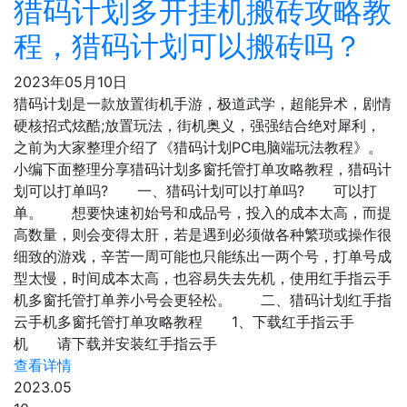
猎码计划多开挂机搬砖攻略教
程，猎码计划可以搬砖吗？
2023年05月10日
猎码计划是一款放置街机手游，极道武学，超能异术，剧情
硬核招式炫酷;放置玩法，街机奥义，强强结合绝对犀利，
之前为大家整理介绍了《猎码计划PC电脑端玩法教程》。
小编下面整理分享猎码计划多窗托管打单攻略教程，猎码计
划可以打单吗? 一、猎码计划可以打单吗? 可以打
单。 想要快速初始号和成品号，投入的成本太高，而提
高数量，则会变得太肝，若是遇到必须做各种繁琐或操作很
细致的游戏，辛苦一周可能也只能练出一两个号，打单号成
型太慢，时间成本太高，也容易失去先机，使用红手指云手
机多窗托管打单养小号会更轻松。 二、猎码计划红手指
云手机多窗托管打单攻略教程 1、下载红手指云手
机 请下载并安装红手指云手
查看详情
2023.05