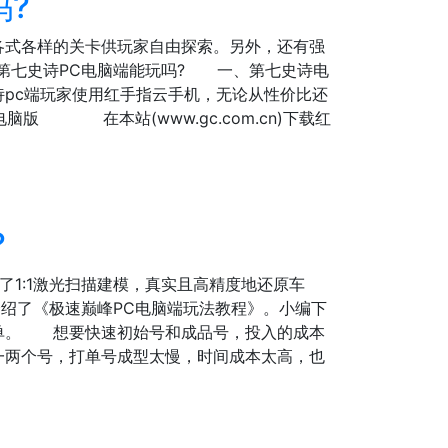
吗?
各式各样的关卡供玩家自由探索。另外，还有强
第七史诗PC电脑端能玩吗? 一、第七史诗电
pc端玩家使用红手指云手机，无论从性价比还
版 在本站(www.gc.com.cn)下载红
?
用了1:1激光扫描建模，真实且高精度地还原车
绍了《极速巅峰PC电脑端玩法教程》。小编下
单。 想要快速初始号和成品号，投入的成本
一两个号，打单号成型太慢，时间成本太高，也