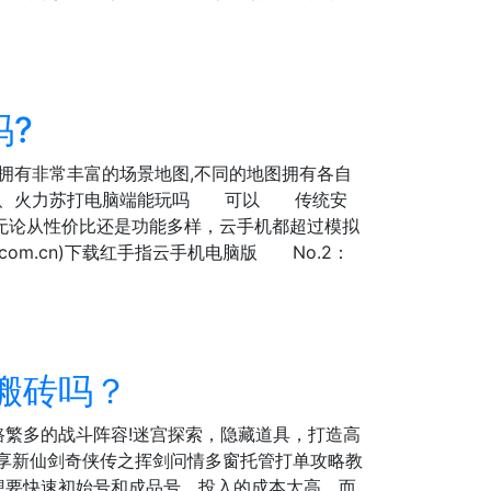
吗?
拥有非常丰富的场景地图,不同的地图拥有各自
 一、火力苏打电脑端能玩吗 可以 传统安
无论从性价比还是功能多样，云手机都超过模拟
m.cn)下载红手指云手机电脑版 No.2：
搬砖吗？
繁多的战斗阵容!迷宫探索，隐藏道具，打造高
享新仙剑奇侠传之挥剑问情多窗托管打单攻略教
要快速初始号和成品号，投入的成本太高，而