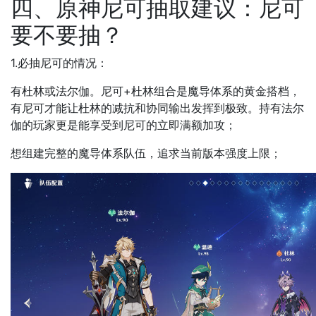
四、原神尼可抽取建议：尼可
要不要抽？
1.必抽尼可的情况：
有杜林或法尔伽。尼可+杜林组合是魔导体系的黄金搭档，
有尼可才能让杜林的减抗和协同输出发挥到极致。持有法尔
伽的玩家更是能享受到尼可的立即满额加攻；
想组建完整的魔导体系队伍，追求当前版本强度上限；