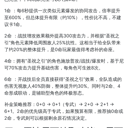
1命 ：每6秒提供一次类似元素爆发的协同攻击，倍率提升
至600%，但总体提升有限（约10%），性价比不高，不建
议卡1命。
2命 ：战技增攻效果额外提高300攻击力，并根据“圣祝之
引”角色元素降低周围敌人25%抗性。这相当于给全队带来
了约20%的整体提升，是0命玩家最值得考虑补的命座。
4命：拥有“圣祝之引”的角色施放普攻/战技/爆发时，基于尼
可70%攻击力提升基础伤害，每角色可生效8次。
6命 ：开战技后全员直接获得“圣祝之引”效果，全队造成的
伤害无视敌人40%防御，整体提升约30%。同时与2命、4
命形成联动，是辅助型角色的终极形态。
补金策略推荐：0+0 → 0+1（专武）→ 2+0 → 2+1 →
6+1。2命的优先级高于专武，如果预算有限，推荐抽0命或
2命，专武则可以根据剩余原石情况决定。