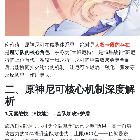
论价值，原神尼可在魔导体系里，绝对是
人权卡般的存在
，
是
魔导队的核心角色
，被称为“大班尼特”，是“6星战神”班尼
特的上位替代，相较于班尼特，尼可的增益效果会更全面，
后台能协同挂火输出的机制，让尼可在燃烧、融化、蒸发等
反应队里，作用更大。
二、原神尼可核心机制深度解
析
1.元素战技（E技能）：全队加攻+护盾
施放E技能后，尼可为全队赋予“虚己之赐”效果，基于自身
攻击力的15%提升全队攻击力，上限600点——也就是说，