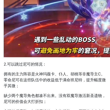
2.可以跳过尼可的情况：
拥有的主力阵容是火神玛薇卡、仆人、胡桃等非魔导主C。
零命尼可在这些队伍中的收益低于满命班尼特，提升幅度微
乎其微；
缺少两个魔导角色都凑不出来。没有双魔导激活新圣遗物，
尼可的价值会大打折扣；