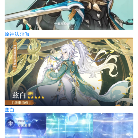
原神法尔伽
兹白