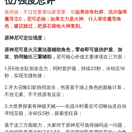
位/强度总评
值得抽；不过也要看玩家需要。
但
如果你有杜林、法尔伽等
魔导主C，尼可必抽；如果主力是火神、仆人等非魔导角
色，建议跳过，把原石留给火神复刻。
原神尼可定位强度：
原神尼可是火元素法器辅助角色，零命即可提供护盾、加
攻、协同输出三重辅助，
尼可核心价值主要体现在三方面：
1.开E给全队加攻击力，同时套护盾，持续20秒，冷却仅16
秒，实现无缝衔接；
2.开大召唤幻影协同攻击，伤害基于场上角色的面板计算，
不挂元素、不干扰原有反应；
3.大世界探索有神级天赋——非战斗时重击可召唤仙灵自动
寻找宝箱，冷却仅5秒，探索党狂喜；
基于这三方面能力，大家对于
原神尼可值得抽吗这一问题，