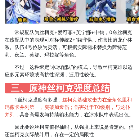
常规配队为丝柯克+爱可菲+芙宁娜+申鹤，0命丝柯克
在该配队中的表现可对标传统2+1绫华队，伤害比肩龙仆体
系。队伍4号位较为灵活，可根据实际需求替换为茜特菈
莉、夜兰、莫娜、玛拉妮等角色。
不过，这种绑定“水冰配队”的模式，导致丝柯克难以适
应多元素环境或高抗性深渊，泛用性较低。​
三、原神丝柯克强度总结
1.丝柯克强度有多强，
丝柯克基础攻击力在全角色里和
玛薇卡并列第一，突破加爆伤；伤害处于T0级别，与龙仆
并列，
具备高爆发与持续输出能力，在冰水队中表现出色。
因此要说丝柯克值得抽吗，从强度上来说是肯定的。但
还丝柯克实际战斗用，存在一定的局限性