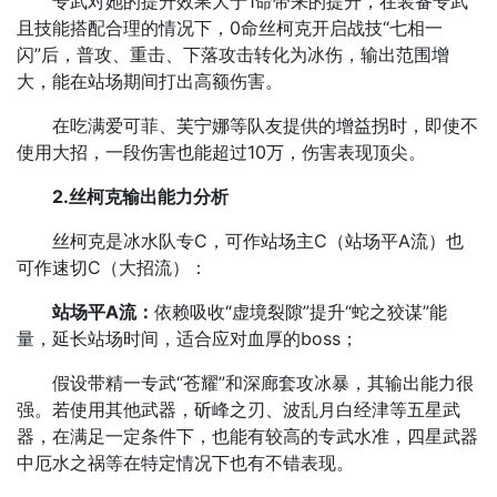
专武对她的提升效果大于1命带来的提升，在装备专武
且技能搭配合理的情况下，0命丝柯克开启战技“七相一
闪”后，普攻、重击、下落攻击转化为冰伤，输出范围增
大，能在站场期间打出高额伤害。
在吃满爱可菲、芙宁娜等队友提供的增益拐时，即使不
使用大招，一段伤害也能超过10万，伤害表现顶尖。​
2.丝柯克输出能力分析
丝柯克是冰水队专C，可作站场主C（站场平A流）也
可作速切C（大招流）：
站场平A流：
依赖吸收“虚境裂隙”提升“蛇之狡谋”能
量，延长站场时间，适合应对血厚的boss；
假设带精一专武“苍耀”和深廊套攻冰暴，其输出能力很
强。若使用其他武器，斫峰之刃、波乱月白经津等五星武
器，在满足一定条件下，也能有较高的专武水准，四星武器
中厄水之祸等在特定情况下也有不错表现。