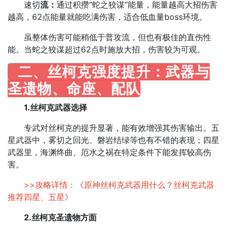
速切
流：
通过积攒“蛇之狡谋”能量，能量越高大招伤害
越高，62点能量就能吃满伤害，适合低血量boss环境。​
虽整体伤害可能稍低于普攻流，但也有极佳的直伤性
能。当蛇之狡谋超过62点时施放大招，伤害较为可观。
二、丝柯克强度提升：武器与
圣遗物、命座、配队
1.丝柯克武器选择
专武对丝柯克的提升显著，能有效增强其伤害输出。五
星武器中，雾切之回光、磐岩结绿等也有不错的表现；四星
武器里，海渊终曲、厄水之祸在特定条件下能发挥较高伤
害。​
>>攻略详情：《
原神丝柯克武器用什么？丝柯克武器
推荐四星、五星
》
2.丝柯克圣遗物方面