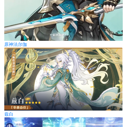
原神法尔伽
兹白