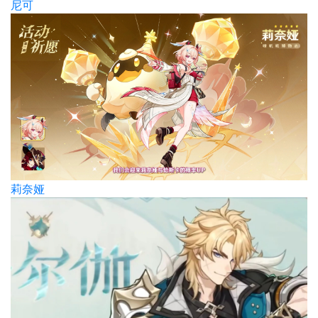
尼可
莉奈娅