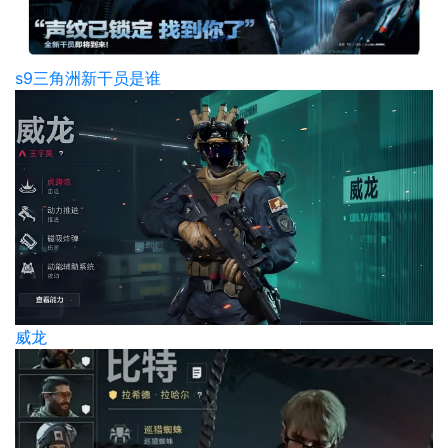
s9三角洲新干员是谁
威龙