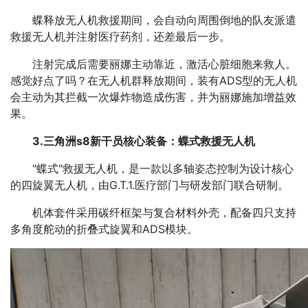
蝶释放无人机救援期间，会自动向周围倒地的队友派遣
救援无人机并注射医疗药剂，还差最后一步。
注射完成后需要丽娜主动靠近，激活心脏细胞来救人。
感觉好点了吗？在无人机群释放期间，装有ADS型的无人机
会主动为其拦截一次爆炸物造成伤害，并为丽娜施加增益效
果。
3.三角洲s8新干员核心装备：蝶式救援无人机
"蝶式"救援无人机，是一款以多轴姿态控制为设计核心
的四旋翼无人机，由G.T.1.医疗部门与研发部门联合研制。
机体套件采用碳纤框架与复合材料外壳，配备四只支持
多角度舵动的折叠式旋翼和ADS模块。