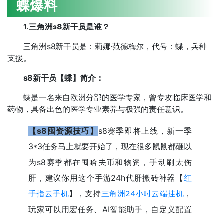
蝶爆料
1.三角洲s8新干员是谁？
三角洲s8新干员是：莉娜·范德梅尔，代号：蝶，兵种
支援。
s8新干员【蝶】简介：
蝶是一名来自欧洲分部的医学专家，曾专攻临床医学和
药物，具备出色的医学专业素养与极强的责任意识。
【s8囤资源技巧】
s8赛季即将上线，新一季
3*3任务马上就要开始了，现在很多鼠鼠都砸以
为s8赛季都在囤哈夫币和物资，手动刷太伤
肝，建议你用这个手游24h代肝搬砖神器【
红
手指云手机
】，支持
三角洲24小时云端挂机
，
玩家可以用宏任务、AI智能助手，自定义配置