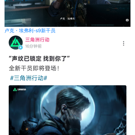
卢克・埃弗利-s9新干员