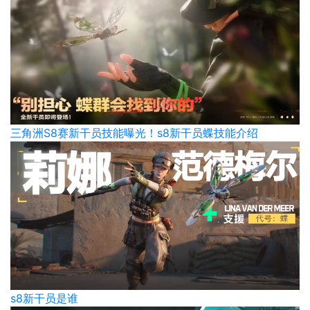
三角洲S8赛新干员技能曝光！s8新干员蝶技能介绍
s8新干员是谁