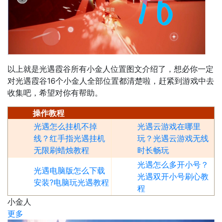
以上就是光遇霞谷所有小金人位置图文介绍了，想必你一定
对光遇霞谷16个小金人全部位置都清楚啦，赶紧到游戏中去
收集吧，希望对你有帮助。
操作教程
光遇怎么挂机不掉
光遇云游戏在哪里
线？红手指光遇挂机
玩？光遇云游戏无线
无限刷蜡烛教程
时长畅玩
光遇怎么多开小号？
光遇电脑版怎么下载
光遇双开小号刷心教
安装?电脑玩光遇教程
程
小金人
更多