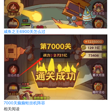
咸鱼之王6900关怎么过
7000关癫癫蛙挂机阵容
相关阅读