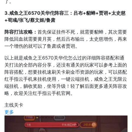
了。
3.咸鱼之王6570关华佗阵容三：吕布+貂蝉+贾诩+太史慈
+荀彧/张飞/蔡文姬/鲁肃
阵容打法攻略：
首先保证挂件不死，就需要貂蝉，其次需要
降低回血就需要黄月英，然后吕布输出，太史慈增伤，再来
一个增伤的就可以了鲁肃或者贾诩。
以上就是咸鱼之王6570关华佗怎么过的详细阵容搭配和通
关打法的全部内容分享，还没有通关的玩家可以参考上面的
阵容搭配，想要挂机速刷关卡刷金币资源的玩家，可以搭配
红手指云手机来挂机使用，一键云端挂机，咸鱼之王无限云
端挂机，躺收奖励，坐等升级！轻了解后面更多通关阵容攻
略，欢迎关注红手指云手机官网。
主线关卡
更多