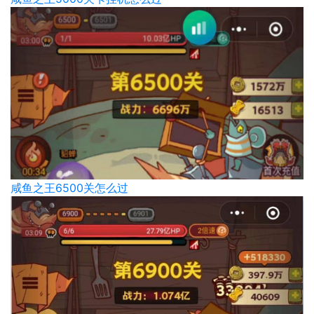
咸鱼之王6500关怎么过