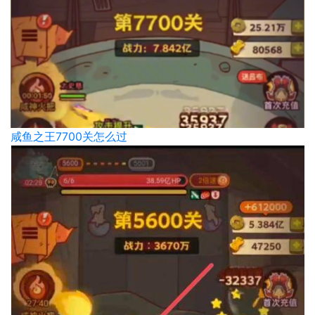
咸鱼之王7700关怎么过