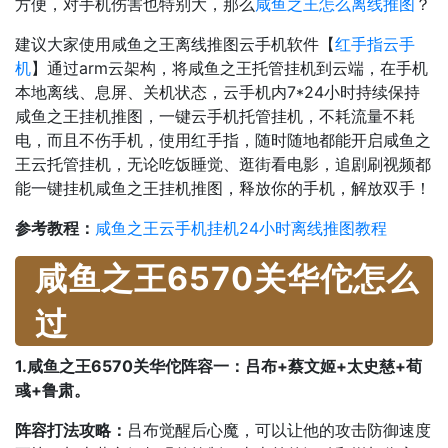
方便，对手机伤害也特别大，那么
咸鱼之王怎么离线推图
？
建议大家使用咸鱼之王离线推图云手机软件【
红手指云手
机
】通过arm云架构，将咸鱼之王托管挂机到云端，在手机
本地离线、息屏、关机状态，云手机内7*24小时持续保持
咸鱼之王挂机推图，一键云手机托管挂机，不耗流量不耗
电，而且不伤手机，使用红手指，随时随地都能开启咸鱼之
王云托管挂机，无论吃饭睡觉、逛街看电影，追剧刷视频都
能一键挂机咸鱼之王挂机推图，释放你的手机，解放双手！
参考教程：
咸鱼之王云手机挂机24小时离线推图教程
咸鱼之王6570关华佗怎么
过
1.咸鱼之王6570关华佗阵容一：吕布+蔡文姬+太史慈+荀
彧+鲁肃。
阵容打法攻略：
吕布觉醒后心魔，可以让他的攻击防御速度