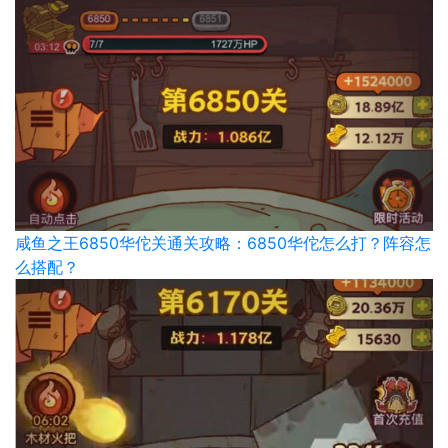
咸鱼之王6850华佗关通关攻略：6850华佗怎么打？阵容怎
么搭配？