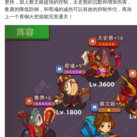
更快，加上蔡文姬超强的控制，太史慈的沉默和增加伤害，
鲁肃的降低防御，和荀彧的减伤可以有效的抑制华佗，再加
上一个青铜火把就能完美通关！