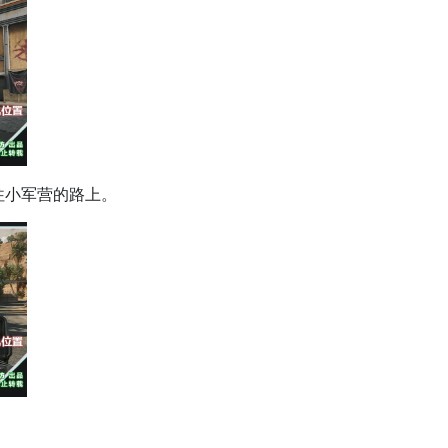
往小军营的路上。
。