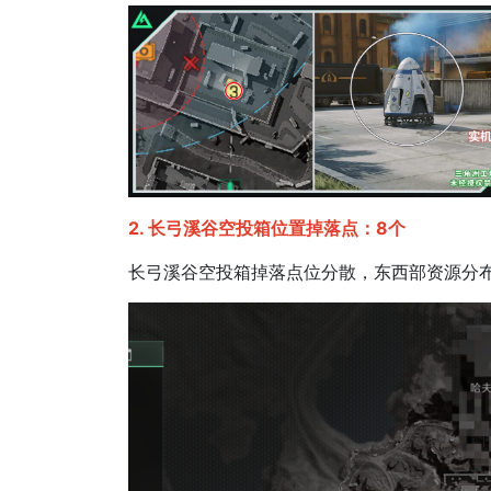
2. 长弓溪谷空投箱位置掉落点：8个
长弓溪谷空投箱掉落点位分散，东西部资源分