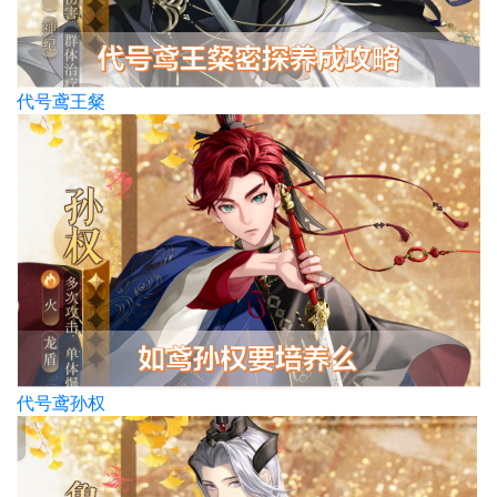
代号鸢王粲
代号鸢孙权