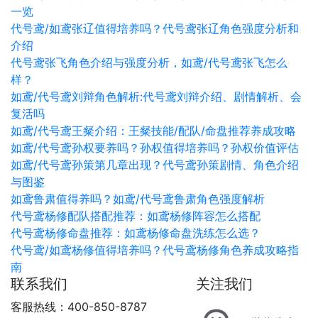
一览
代号鸢/如鸢张辽值得培养吗？代号鸢张辽角色强度分析和
介绍
代号鸢张飞角色介绍与强度分析，如鸢/代号鸢张飞怎么
样？
如鸢/代号鸢刘辩角色解析:代号鸢刘辩介绍、剧情解析、会
复活吗
如鸢/代号鸢王粲介绍：王粲技能/配队/命盘推荐养成攻略
如鸢/代号鸢孙权要养吗？孙权值得培养吗？孙权价值评估
如鸢/代号鸢孙策第几章出现？代号鸢孙策剧情、角色介绍
与图鉴
如鸢鲁肃值得养吗？如鸢/代号鸢鲁肃角色强度解析
代号鸢杨修配队搭配推荐：如鸢杨修阵容怎么搭配
代号鸢杨修命盘推荐：如鸢杨修命盘洗练怎么选？
代号鸢/如鸢杨修值得培养吗？代号鸢杨修角色养成攻略指
南
联系我们
关注我们
客服热线：400-850-8787