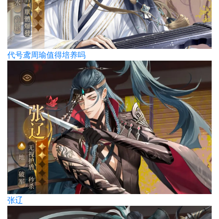
代号鸢周瑜值得培养吗
张辽