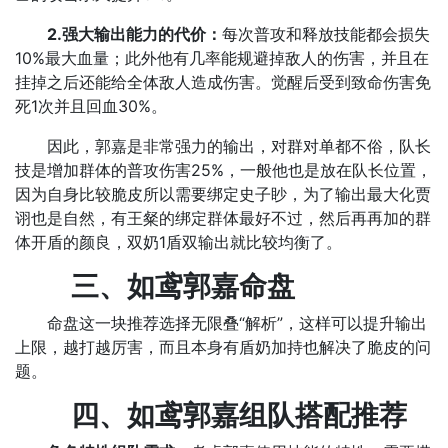
‌
2.强大输出能力的代价：
每次普攻和释放技能都会损失
10%最大血量；此外他有几率能规避掉敌人的伤害，并且在
挂掉之后还能给全体敌人造成伤害。觉醒后受到致命伤害免
死1次并且回血30%。
‌因此，郭嘉是非常强力的输出，对群对单都不俗，队长
技是增加群体的普攻伤害25%，一般他也是放在队长位置，
因为自身比较脆皮所以需要绑定史子眇，为了输出最大化贾
诩也是自然，有王粲的绑定群体最好不过，然后再再加的群
体开盾的颜良，双奶1盾双输出就比较均衡了。
‌三、如鸢郭嘉命盘
‌
命盘这一块推荐选择无限叠“解析”，这样可以提升输出
上限，越打越厉害，而且本身有盾奶加持也解决了脆皮的问
题。
‌四、
如鸢郭嘉组队搭配推荐