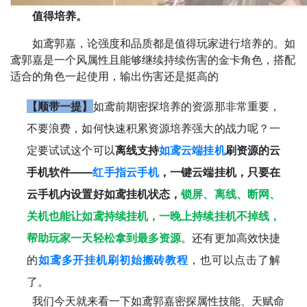
‌值得培养。
‌如鸢郭嘉，论强度和品质都是值得玩家进行培养的。如
鸢郭嘉是一个风属性且能够继续持续伤害的金卡角色，搭配
适合的角色一起使用，输出伤害还是挺高的
【顺带一提】
如鸢前期密探培养的资源那非常重要，
不要浪费，如何快速积累资源培养强大的战力呢？一
定要试试这个可以
离线支持
如鸢云端挂机
刷资源的云
手机软件——
红手指云手机
，一键云端挂机，只要在
云手机内设置好如鸢挂机状态，
锁屏、离线、断网、
关机也能让如鸢持续挂机，一晚上持续挂机不掉线，
帮助玩家一天轻松拿到最多资源
。还有更加高效快捷
的
如鸢多开挂机刷初始搬砖教程
，也可以点击了解
了。
‌我们今天就来看一下如鸢郭嘉密探属性技能、天赋命