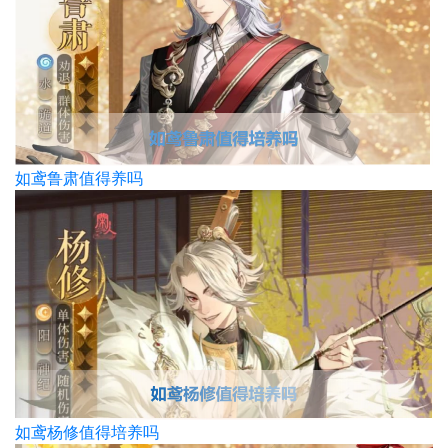
如鸢鲁肃值得养吗
如鸢杨修值得培养吗