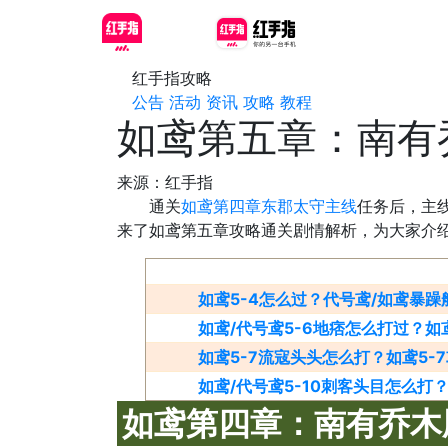
红手指攻略
公告
活动
资讯
攻略
教程
如鸢第五章：南有
来源：红手指
通关
如鸢第四章东郡太守主线
任务后，主
来了如鸢第五章攻略通关剧情解析，为大家介
如鸢5-4怎么过？代号鸢/如鸢暴
如鸢/代号鸢5-6地痞怎么打过？如
如鸢5-7流寇头头怎么打？如鸢5-
如鸢/代号鸢5-10刺客头目怎么打？
如鸢第四章：南有乔木