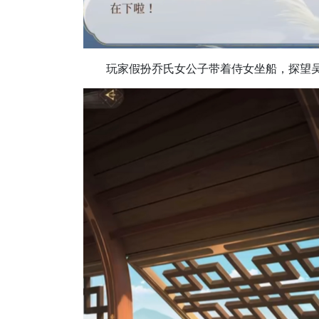
玩家假扮乔氏女公子带着侍女坐船，探望吴