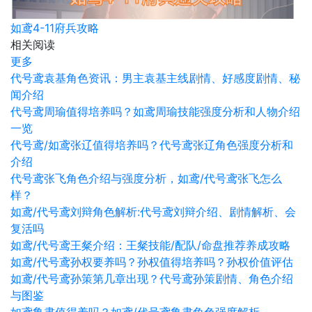
如鸢4-11府兵攻略
相关阅读
更多
代号鸢袁基角色资讯：男主袁基主线剧情、好感度剧情、秘
闻介绍
代号鸢周瑜值得培养吗？如鸢周瑜技能强度分析和人物介绍
一览
代号鸢/如鸢张辽值得培养吗？代号鸢张辽角色强度分析和
介绍
代号鸢张飞角色介绍与强度分析，如鸢/代号鸢张飞怎么
样？
如鸢/代号鸢刘辩角色解析:代号鸢刘辩介绍、剧情解析、会
复活吗
如鸢/代号鸢王粲介绍：王粲技能/配队/命盘推荐养成攻略
如鸢/代号鸢孙权要养吗？孙权值得培养吗？孙权价值评估
如鸢/代号鸢孙策第几章出现？代号鸢孙策剧情、角色介绍
与图鉴