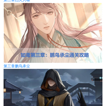
第三章鹏鸟承尘