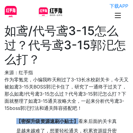
下载APP
如鸢/代号鸢3-15怎么
过？代号鸢3-15郭汜怎
么打？
来源：红手指
作为零氪党，小编我昨天刚过了3-13长水校尉关卡，今天又
被如鸢3-15关BOSS郭汜卡住了，研究了一通终于过关了，
那么如鸢/代号鸢3-15怎么过？代号鸢3-15郭汜怎么打？下
面就整理了如鸢3-15通关攻略大全，一起来分析代号鸢3-
15boss郭汜打法和通关阵容搭配吧！
【密探升级资源速刷小贴士】
看来后面的关卡真
是越来越难了，想要轻松通关，积累资源提升密