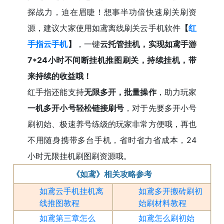
探战力，迫在眉睫！想事半功倍快速刷关刷资
源，建议大家使用如鸢离线刷关云手机软件
【
红
手指云手机
】
，一键
云托管挂机，实现如鸢手游
7*24小时不间断挂机推图刷关，持续挂机，带
来持续的收益哦！
红手指还能支持
无限多开，批量操作
，助力玩家
一机多开小号轻松链接刷号
，对于先要多开小号
刷初始、极速养号练级的玩家非常方便哦，再也
不用随身携带多台手机，省时省力省成本，24
小时无限挂机刷图刷资源哦。
《如鸢》相关攻略参考
如鸢云手机挂机离
如鸢多开搬砖刷初
线推图教程
始刷材料教程
如鸢第三章怎么
如鸢怎么刷初始