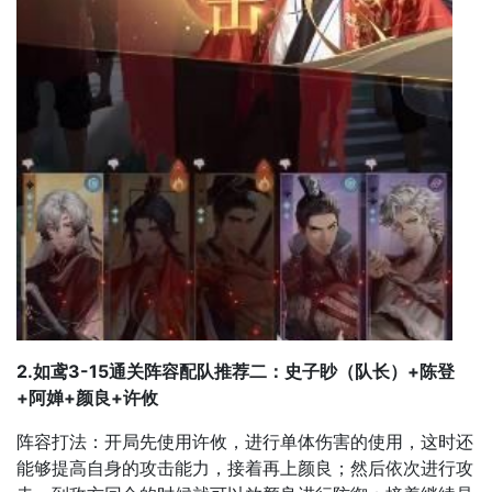
2.如鸢3-15通关阵容配队推荐二：史子眇（队长）+陈登
+阿婵+颜良+许攸
阵容打法：开局先使用许攸，进行单体伤害的使用，这时还
能够提高自身的攻击能力，接着再上颜良；然后依次进行攻