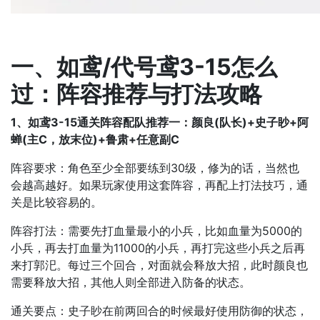
一、如鸢/代号鸢3-15怎么
过：阵容推荐与打法攻略
1、如鸢3-15通关阵容配队推荐一：
颜良(队长)+史子眇+阿
蝉(主C，放末位)+鲁肃+任意副C
阵容要求：角色至少全部要练到30级，修为的话，当然也
会越高越好。如果玩家使用这套阵容，再配上打法技巧，通
关是比较容易的。
阵容打法：需要先打血量最小的小兵，比如血量为5000的
小兵，再去打血量为11000的小兵，再打完这些小兵之后再
来打郭汜。每过三个回合，对面就会释放大招，此时颜良也
需要释放大招，其他人则全部进入防备的状态。
通关要点：史子眇在前两回合的时候最好使用防御的状态，