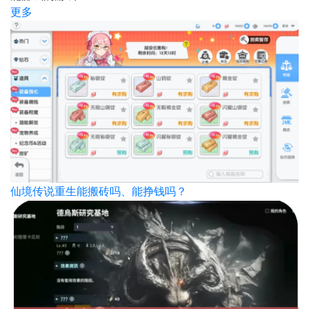
更多
仙境传说重生能搬砖吗、能挣钱吗？