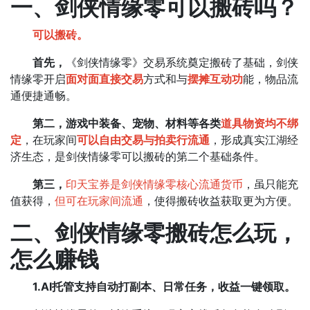
一、剑侠情缘零可以搬砖吗？
可以搬砖。
首先，
《剑侠情缘零》交易系统奠定搬砖了基础​，剑侠
情缘零开启
面对面直接交易
方式和与
摆摊互动功
能，物品流
通便捷通畅。
第二，游戏中装备、宠物、材料等各类
道具物资均不绑
定
，在玩家间
可以自由交易与拍卖行流通
，形成真实江湖经
济生态，是剑侠情缘零可以搬砖的第二个基础条件。
第三，
印天宝券是剑侠情缘零核心流通货币
，虽只能充
值获得，
但可在玩家间流通
，使得搬砖收益获取更为方便。​
二、剑侠情缘零搬砖怎么玩，
怎么赚钱
1.AI托管支持自动打副本、日常任务，收益一键领取。