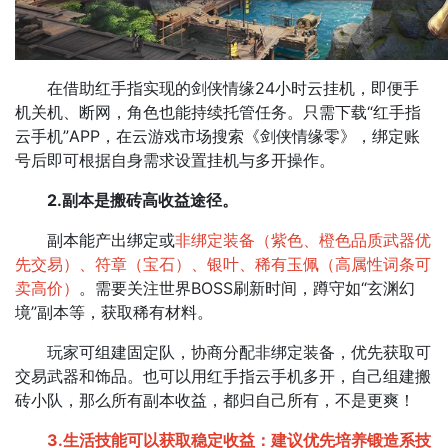
在借助红手指实现的剑侠情缘24小时云挂机，即便手
机关机、断网，角色也能持续托管任务。
只需下载“红手指
云手机”APP，在云游戏市场搜索《剑侠情缘零》，绑定账
号后即可根据自身需求设置挂机与多开操作。
2.副本是搬砖高收益途径。
副本能产出绑定或
非绑定装备（紫色、橙色品质武器优
先交易）、符章（宝石）、银叶、稀有玉佩（高属性词条可
卖高价）
。需要关注世界BOSS刷新时间，蹲守如“玄渊幻
境”副本等，获取稀有材料。​
玩家可组建固定队，协商分配非绑定装备，优先获取可
交易武器和饰品。也可以用红手指云手机多开，自己组建搬
砖小队，那么所有副本收益，都归自己所有，不是更爽！
3.生活技能可以获取稳定收益：建议优先培养锻造系技