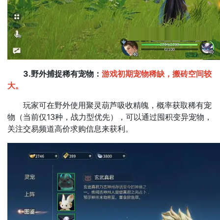
3.野外捕捉稀有宠物：
游戏初期宠物稀缺，搬砖空间较
大。​
玩家可在野外使用聚灵葫芦吸收精魄，概率获取稀有宠
物（当前仅13种，战力型优先），可以通过囤积变异宠物，
关注交易频道高价求购信息来获利。