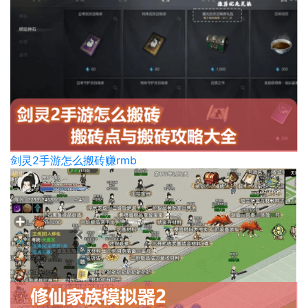
剑灵2手游怎么搬砖赚rmb