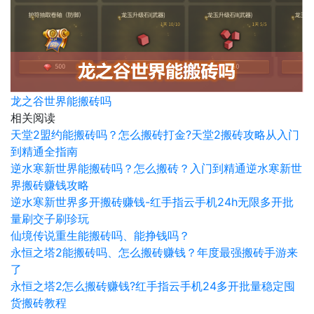
龙之谷世界能搬砖吗
相关阅读
天堂2盟约能搬砖吗？怎么搬砖打金?天堂2搬砖攻略从入门
到精通全指南
逆水寒新世界能搬砖吗？怎么搬砖？入门到精通逆水寒新世
界搬砖赚钱攻略
逆水寒新世界多开搬砖赚钱-红手指云手机24h无限多开批
量刷交子刷珍玩
仙境传说重生能搬砖吗、能挣钱吗？
永恒之塔2能搬砖吗、怎么搬砖赚钱？年度最强搬砖手游来
了
永恒之塔2怎么搬砖赚钱?红手指云手机24多开批量稳定囤
货搬砖教程