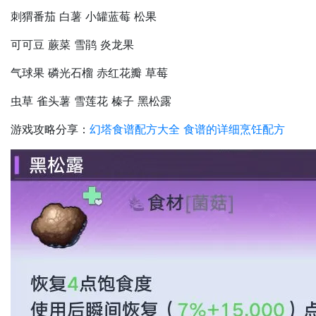
刺猬番茄 白薯 小罐蓝莓 松果
可可豆 蕨菜 雪鹃 炎龙果
气球果 磷光石榴 赤红花瓣 草莓
虫草 雀头薯 雪莲花 榛子 黑松露
游戏攻略分享：
幻塔食谱配方大全 食谱的详细烹饪配方