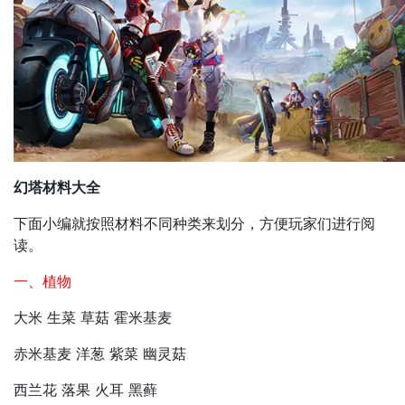
幻塔材料大全
下面小编就按照材料不同种类来划分，方便玩家们进行阅
读。
一、植物
大米 生菜 草菇 霍米基麦
赤米基麦 洋葱 紫菜 幽灵菇
西兰花 落果 火耳 黑藓