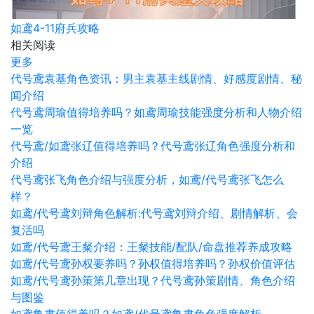
如鸢4-11府兵攻略
相关阅读
更多
代号鸢袁基角色资讯：男主袁基主线剧情、好感度剧情、秘
闻介绍
代号鸢周瑜值得培养吗？如鸢周瑜技能强度分析和人物介绍
一览
代号鸢/如鸢张辽值得培养吗？代号鸢张辽角色强度分析和
介绍
代号鸢张飞角色介绍与强度分析，如鸢/代号鸢张飞怎么
样？
如鸢/代号鸢刘辩角色解析:代号鸢刘辩介绍、剧情解析、会
复活吗
如鸢/代号鸢王粲介绍：王粲技能/配队/命盘推荐养成攻略
如鸢/代号鸢孙权要养吗？孙权值得培养吗？孙权价值评估
如鸢/代号鸢孙策第几章出现？代号鸢孙策剧情、角色介绍
与图鉴