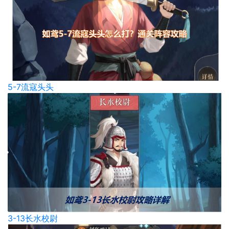
5-7流寇头头
3-13长水校尉