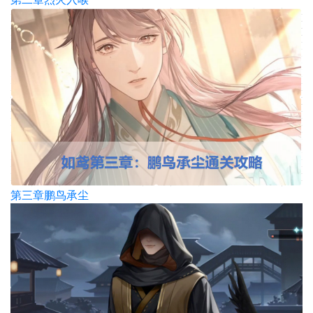
第三章鹏鸟承尘