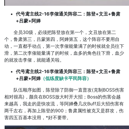
代号鸢主线2-16李傕通关阵容二：陈登+文丑+鲁肃
+吕蒙+阿婵
全员30级，必须把陈登放在第一个，文丑放在第二
个，鲁肃第三，吕蒙第四，阿婵第五，这个阵容不要用自
动，一直都手动点，第一次李傕能量满了的时候就全员往下
滑，第二次李傕能量满了的时候，血多的角色往下滑，血少
的就攻击李傕，就能通关啦。
代号鸢主线2-16李傕通关阵容三：陈登+文丑+鲁肃
+吕蒙+阿婵
（低练度缺卡平民阵容）
队伍顺序如图，陈登除了防御一直普攻(克制BOSS伤害
相对很高)，颜良在BOSS放大时开大招；Boss的伤害会越
来越高，我走的是快攻流，等阿婵叠几次Buff后大招伤害有
两千左右，再加上陈登的900；鲁肃属性被克又是群攻，伤
害四五百基本没用，*好不要带。