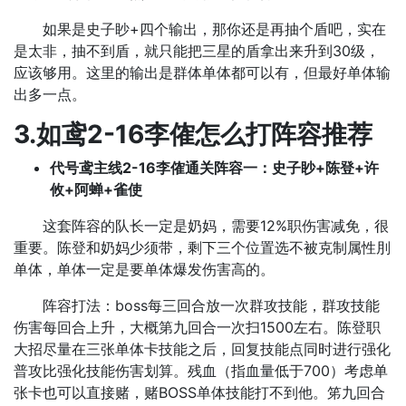
如果是史子眇+四个输出，那你还是再抽个盾吧，实在
是太非，抽不到盾，就只能把三星的盾拿出来升到30级，
应该够用。这里的输出是群体单体都可以有，但最好单体输
出多一点。
3.如鸢2-16李傕怎么打阵容推荐
代号鸢主线2-16李傕通关阵容一：史子眇+陈登+许
攸+阿蝉+雀使
这套阵容的队长一定是奶妈，需要12%职伤害减免，很
重要。陈登和奶妈少须带，剩下三个位置选不被克制属性刖
单体，单体一定是要单体爆发伤害高的。
阵容打法：boss每三回合放一次群攻技能，群攻技能
伤害每回合上升，大概第九回合一次扫1500左右。陈登职
大招尽量在三张单体卡技能之后，回复技能点同时进行强化
普攻比强化技能伤害划算。残血（指血量低于700）考虑单
张卡也可以直接赌，赌BOSS单体技能打不到他。笫九回合