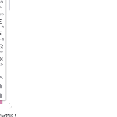
海游戏啦！