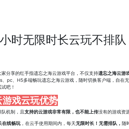
4小时无限时长云玩不排队
家分享的红手指遗忘之海云游戏平台，不仅支持
遗忘之海云游
ios、pc、H5多端畅玩遗忘之海云游戏，随时切换客户端，自
试试吧！
云游戏云玩优势
队机制，且
支持的云游戏非常有限，也不能上传
没有的游戏资
时长在线畅玩
，在云手使用期间内，每天
无限时长！无需排队，
随