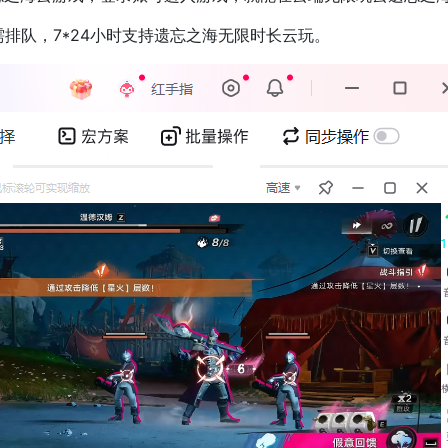
队，7*24小时支持遗忘之海无限时长云玩。