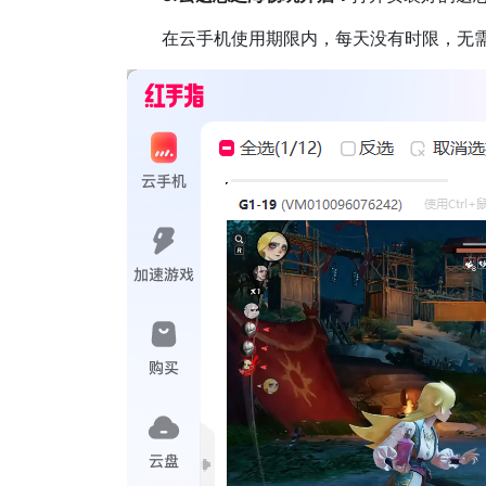
在云手机使用期限内，每天没有时限，无需排