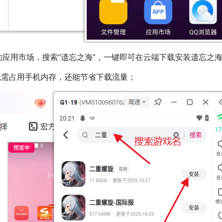
的应用市场，搜索“遗忘之海”，一键即可在云端下载安装遗忘之
需占用手机内存，还能节省下载流量；