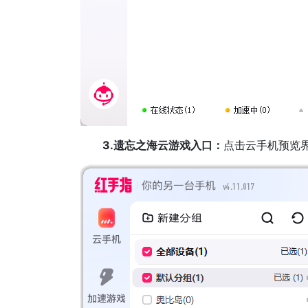
3.遗忘之海云游戏入口：
点击云手机预览