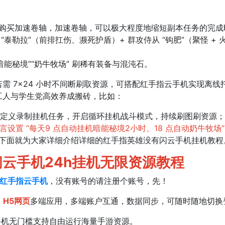
购买加速卷轴，加速卷轴，可以极大程度地缩短副本任务的完成
“泰勒拉”（前排扛伤、濒死护盾）+ 群攻侍从 “钩肥”（聚怪 
能秘境”“奶牛牧场” 刷稀有装备与混沌石。
7×24 小时不间断刷取资源，可搭配红手指云手机实现离线
工人与学生党高效养成搬砖，比如：
自定义录制挂机任务，开启循环挂机战斗模式，持续刷图刷资源；
语言设置 “每天9 点自动挂机暗能秘境2小时、18 点自动奶牛牧场
下面就为大家详细介绍详细的红手指英雄没有闪云手机挂机教程
云手机24h挂机无限资源教程
红手指云手机
，没有账号的请注册个账号，先！
、H5网页
多端应用，多端账户互通，数据同步，可随时随地切换
手机无门槛支持自由运行海量手游资源。