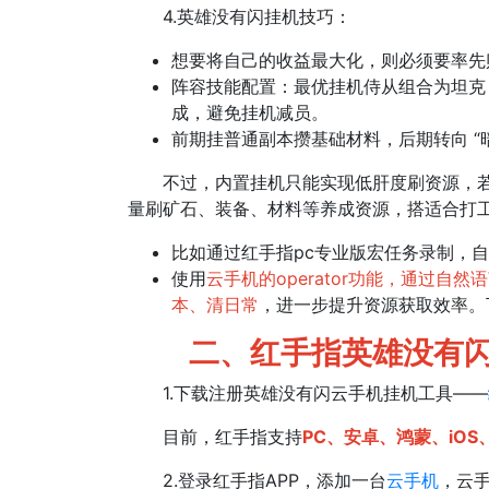
4.英雄没有闪挂机技巧：
想要将自己的收益最大化，则必须要率先
阵容技能配置：最优挂机侍从组合为坦克 
成，避免挂机减员。
前期挂普通副本攒基础材料，后期转向 “暗
不过，内置挂机只能实现低肝度刷资源，若需 
量刷矿石、装备、材料等养成资源，搭适合打
比如通过红手指pc专业版宏任务录制，
使用
云手机的operator功能，通过自然
本、清日常
，进一步提升资源获取效率。
二、红手指英雄没有闪
1.下载注册英雄没有闪云手机挂机工具——
目前，红手指支持
PC、安卓、鸿蒙、iOS
2.登录红手指APP，添加一台
云手机
，云