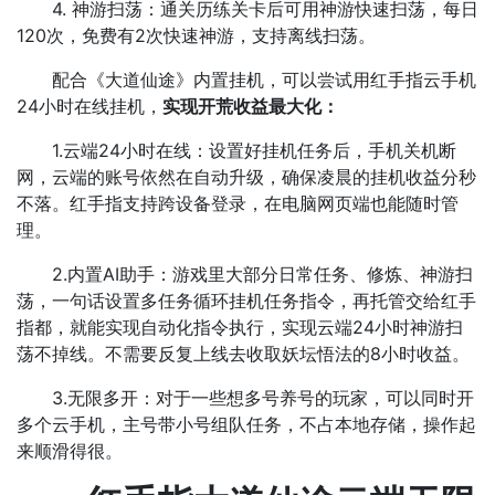
4. 神游扫荡：通关历练关卡后可用神游快速扫荡，每日
120次，免费有2次快速神游，支持离线扫荡。
配合《大道仙途》内置挂机，可以尝试用红手指云手机
24小时在线挂机，
实现开荒收益最大化：
1.
云端24小时在线：设置好挂机任务后，手机关机断
网，云端的账号依然在自动升级，确保凌晨的挂机收益分秒
不落。红手指支持跨设备登录，在电脑网页端也能随时管
理。
2.内置
AI助手：游戏里大部分日常任务、修炼、神游扫
荡，一句话设置多任务循环挂机任务指令，再托管交给红手
指都，就能实现自动化指令执行，实现云端24小时神游扫
荡不掉线。不需要反复上线去收取妖坛悟法的8小时收益。
3.
无限多开：对于一些想多号养号的玩家，可以同时开
多个云手机，主号带小号组队任务，不占本地存储，操作起
来顺滑得很。