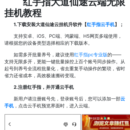
红手指
大道仙途云端无限
挂机教程
1.下载安装大道仙途云挂机升软件【
红手指云手机
】；
支持安卓、iOS、PC端、鸿蒙端、H5网页多端使用，
请根据您的设备类型选择相应的下载版本。
如需多开批量养号，建议使用
红手指pc专业版
的——
支持无限多开，更能一键批量操控上百个账号同步操作。从
起号到养号全流程批量化，省去重复手动操作的繁琐，省时
省力还省成本，高效极速搬砖变现。
2.注册红手指，并开通云手机
新用户请注册账号先，登录账号后，您可以添加一部
云
手机
，点击云手机预览界面时，进入云端。