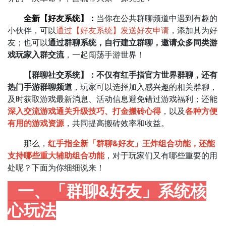
全新【好友系统】：
当你在公共群聊频道中遇到有趣的
小伙伴，可以
通过【好友系统】发送好友申请
，添加其为好
友；也可以
通过群聊系统，自行建立群聊，邀请众多同类游
戏玩家入群交流
，一起闯荡手游世界！
【群聊社交系统】：不仅有红手指官方世界群聊，还有
热门手游群聊频道
，玩家可以选择加入感兴趣的相关群聊，
及时获取游戏最新消息、活动信息避免错过游戏福利；还能
深入交流游戏通关升级技巧、打金搬砖心得
，以及
各种方便
有用的游戏资源
，共同提高搬砖效率和收益。
那么，
红手指全新「群聊&好友」王炸组合功能，还能
支持哪些重大辅助组合功能
，对于玩家们又有哪些重要的用
处呢？下面为你细细说来！
一、「群聊&好友」系统核
心玩法