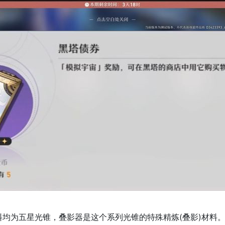
为五星光锥，叠影器是这个系列光锥的特殊精炼(叠影)材料