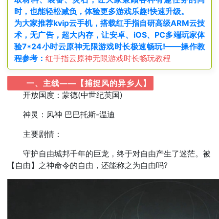
时，也能轻松减负，体验更多游戏乐趣!快速升级。
为大家推荐kvip云手机，搭载红手指自研高级ARM云技
术，无广告，超大内存，让安卓、iOS、PC多端玩家体
验7*24小时云原神无限游戏时长极速畅玩!——操作教
程参考：
红手指云原神无限游戏时长畅玩教程
一、主线——【捕捉风的异乡人】
开放国度：蒙德(中世纪英国)
神灵：风神 巴巴托斯-温迪
主要剧情：
守护自由城邦千年的巨龙，终于对自由产生了迷茫。被
【自由】之神命令的自由，还能称之为自由吗?