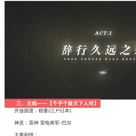
三、主线——【千手千眼天下人间】
开放国度：稻妻(江户日本)
神灵：雷神 雷电将军-巴尔
主要剧情：