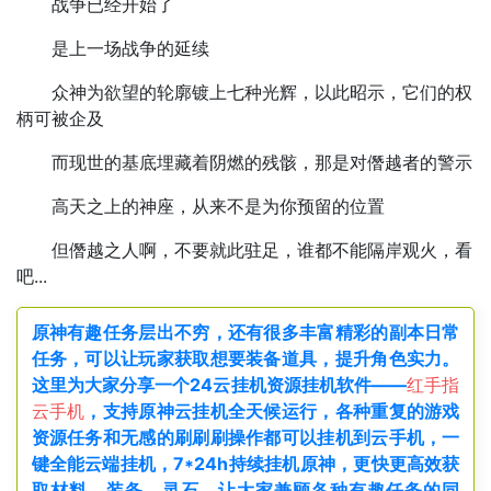
战争已经开始了
是上一场战争的延续
众神为欲望的轮廓镀上七种光辉，以此昭示，它们的权
柄可被企及
而现世的基底埋藏着阴燃的残骸，那是对僭越者的警示
高天之上的神座，从来不是为你预留的位置
但僭越之人啊，不要就此驻足，谁都不能隔岸观火，看
吧...
原神有趣任务层出不穷，还有很多丰富精彩的副本日常
任务，可以让玩家获取想要装备道具，提升角色实力。
这里为大家分享一个24云挂机资源挂机软件——
红手指
云手机
，支持原神云挂机全天候运行，各种重复的游戏
资源任务和无感的刷刷刷操作都可以挂机到云手机，一
键全能云端挂机，7*24h持续挂机原神，更快更高效获
取材料、装备、灵石，让大家兼顾各种有趣任务的同