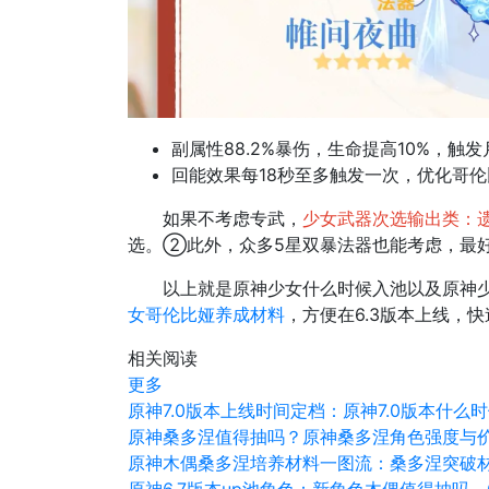
副属性88.2%暴伤，生命提高10%，触
回能效果每18秒至多触发一次，优化哥
如果不考虑专武，
少女武器次选输出类：遗
选。②此外，众多5星双暴法器也能考虑，最
以上就是原神少女什么时候入池以及原神
女哥伦比娅养成材料
，方便在6.3版本上线，
相关阅读
更多
原神7.0版本上线时间定档：原神7.0版本什
原神桑多涅值得抽吗？原神桑多涅角色强度与
原神木偶桑多涅培养材料一图流：桑多涅突破