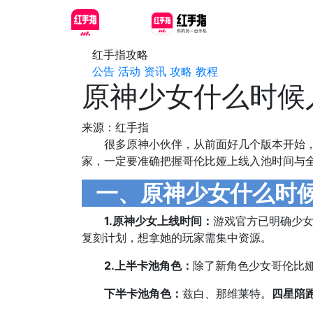
红手指攻略
公告
活动
资讯
攻略
教程
原神少女什么时候
来源：红手指
很多原神小伙伴，从前面好几个版本开始
家，一定要准确把握哥伦比娅上线入池时间与
一、原神少女什么时
1.原神少女上线时间：
游戏官方已明确少
复刻计划，想拿她的玩家需集中资源。
2.上半卡池角色：
除了新角色少女哥伦比
下半卡池角色：
兹白、那维莱特‌。
四星陪