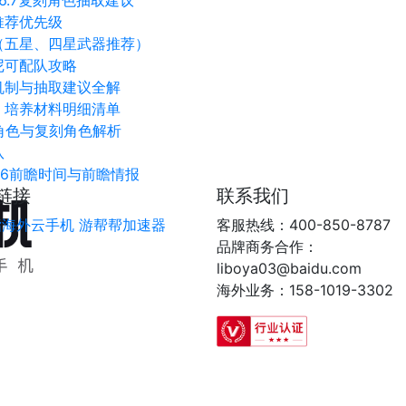
6.7复刻角色抽取建议
推荐优先级
（五星、四星武器推荐）
尼可配队攻略
机制与抽取建议全解
、培养材料明细清单
新角色与复刻角色解析
队
6.6前瞻时间与前瞻情报
链接
联系我们
指海外云手机
游帮帮加速器
客服热线：400-850-8787
品牌商务合作：
liboya03@baidu.com
海外业务：158-1019-3302