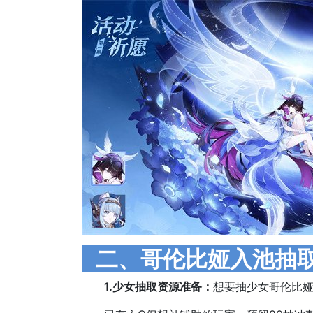
二、哥伦比娅入池抽
1.少女抽取资源准备：
想要抽少女哥伦比娅