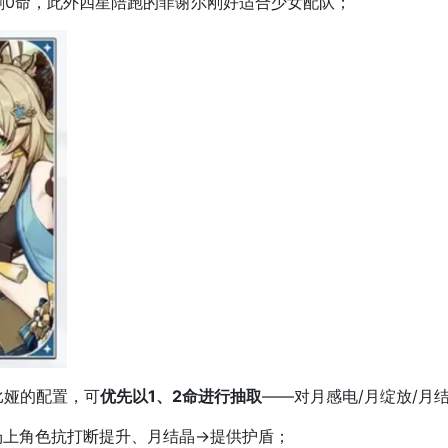
刺0命，此外四星陪跑的菲谢尔刚好适合少女配队；
比娅的配置，可
优先以1、2命进行抽取
——对月感电/月绽放/月
场上角色抗打断提升、月结晶→提供护盾；