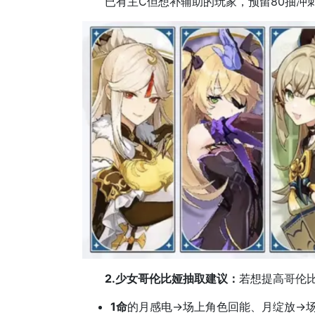
已有主C但想补辅助的玩家，预留80抽冲
2.少女哥伦比娅抽取建议：
若想提高哥伦
1命
的月感电→场上角色回能、月绽放→