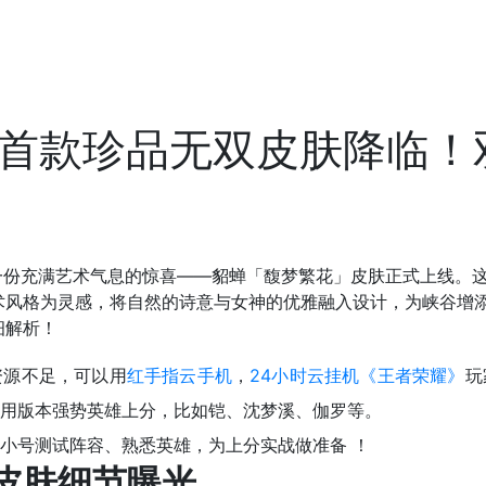
貂蝉首款珍品无双皮肤降临
一份充满艺术气息的惊喜——貂蝉「馥梦繁花」皮肤正式上线。
术风格为灵感，将自然的诗意与女神的优雅融入设计，为峡谷增
细解析！
资源不足，可以用
红手指云手机
，
24小时云挂机《王者荣耀》
玩
用版本强势英雄上分，比如铠、沈梦溪、伽罗等。
小号测试阵容、熟悉英雄，为上分实战做准备 ！
皮肤细节曝光