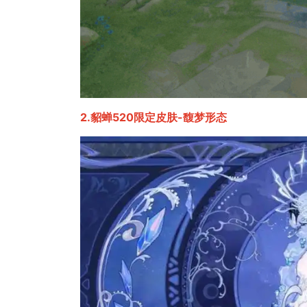
2.貂蝉520限定皮肤-馥梦形态