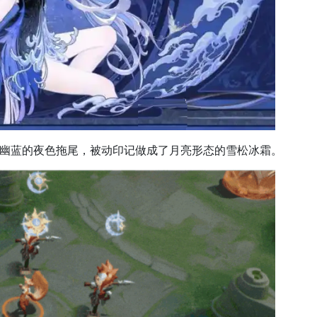
随幽蓝的夜色拖尾，被动印记做成了月亮形态的雪松冰霜。