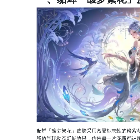
貂蝉「馥梦繁花」皮肤采用慕夏标志性的粉紫
释放呈现动态舒展效果，仿佛每一片花瓣都被