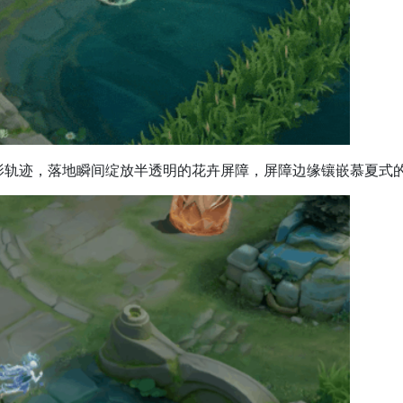
影轨迹，落地瞬间绽放半透明的花卉屏障，屏障边缘镶嵌慕夏式