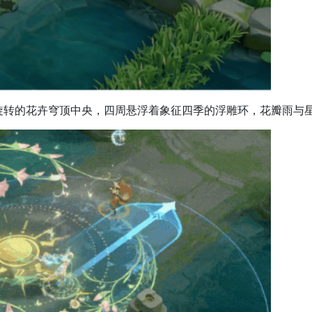
旋转的花卉穹顶中央，四周悬浮着象征四季的浮雕环，花瓣雨与