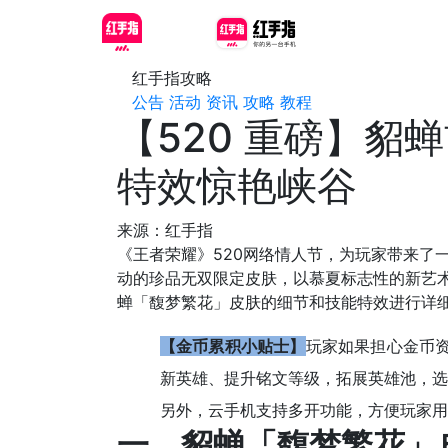
红手指攻略
公告
活动
资讯
攻略
教程
【520 重磅】
特效惊艳峡谷
来源：红手指
《王者荣耀》520网络情人节，为玩家带来了
动的珍品无双限定皮肤，以慕夏标志性的新艺
蝉「馥梦繁花」皮肤的细节和技能特效进行详
【金币累积小贴士】
玩家如果担心金币
新英雄、提升铭文等级，拓展英雄池，选
另外，云手机支持多开功能，方便玩家用
一、貂蝉「馥梦繁花」