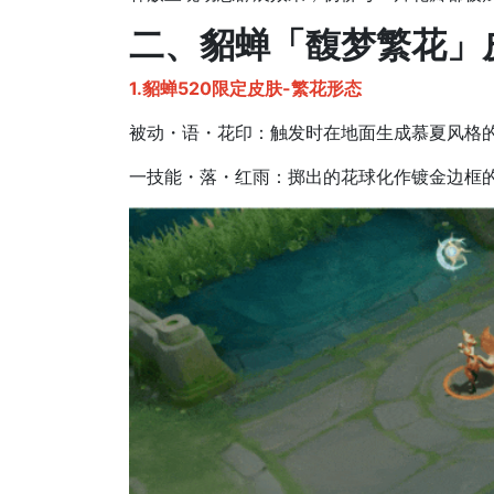
二、貂蝉「馥梦繁花」
1.貂蝉520限定皮肤-繁花形态
被动・语・花印：触发时在地面生成慕夏风格
一技能・落・红雨：掷出的花球化作镀金边框