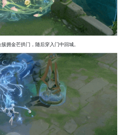
朵簇拥金芒拱门，随后穿入门中回城。