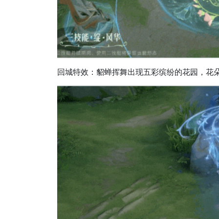
回城特效：貂蝉挥舞出现五彩缤纷的花园，花