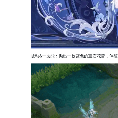
被动&一技能：抛出一枚蓝色的宝石花蕾，伴