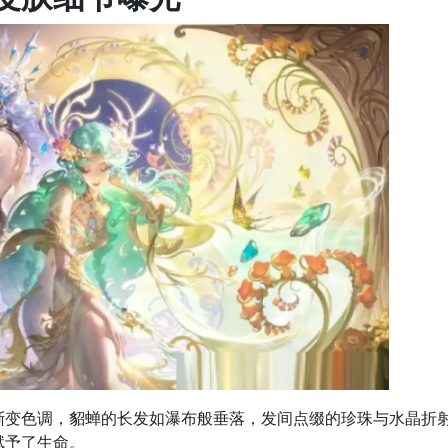
渐变色调，貂蝉的长发如瀑布般垂落，发间点缀的珍珠与水晶折
赋予了生命。