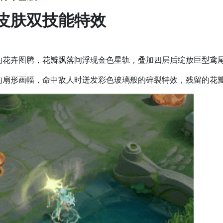
皮肤双技能特效
的花卉图腾，花瓣飘落间浮现金色星轨，叠加四层后绽放巨型鸢
的扇形画幅，命中敌人时迸发彩色玻璃般的碎裂特效，残留的花