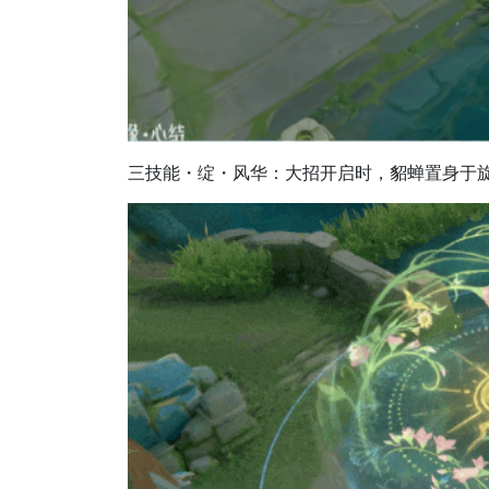
三技能・绽・风华：大招开启时，貂蝉置身于