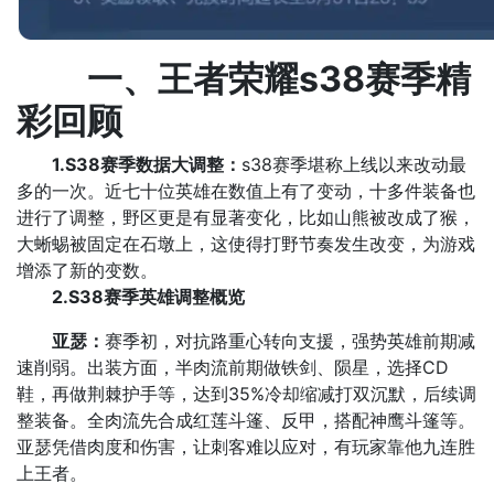
一、王者荣耀s38赛季精
彩回顾
1.S38赛季数据大调整
​：
s38赛季堪称上线以来改动最
多的一次。近七十位英雄在数值上有了变动，十多件装备也
进行了调整，野区更是有显著变化，比如山熊被改成了猴，
大蜥蜴被固定在石墩上，这使得打野节奏发生改变，为游戏
增添了新的变数。
2.
S38赛季
英雄调整概览
亚瑟：
赛季初，对抗路重心转向支援，强势英雄前期减
速削弱。出装方面，半肉流前期做铁剑、陨星，选择CD
鞋，再做荆棘护手等，达到35%冷却缩减打双沉默，后续调
整装备。全肉流先合成红莲斗篷、反甲，搭配神鹰斗篷等。
亚瑟凭借肉度和伤害，让刺客难以应对，有玩家靠他九连胜
上王者。