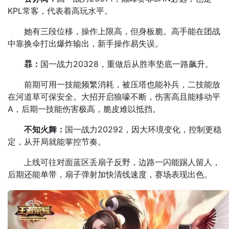
KPL常客，代表着高玩水平。
她有三段位移，操作上限高，但身板脆。高手能在团战
中靠换伞打出爆炸输出，新手操作易失误。
暃：
国一战力20328，重做后从胜率垫底一路飙升。
前期可用一技能频繁消耗，被压塔也能补兵，二技能放
在河道草可保安全。大招开启狼嚎不断，伤害高且能移动平
A，后期一技能伤害极高，脆皮难以抵挡。
不知火舞：
国一战力20292，因大环境变化，控制更稳
定，从开局就能掌控节奏。
上线可往对面蓝区丢扇子反野，边路一闪能踢人留人，
后期还能单带，扇子弹射加快清线速度，赛场表现出色。