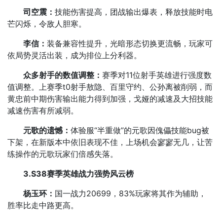
司空震：
技能伤害提高，团战输出爆表，释放技能时电
芒闪烁，令敌人胆寒。
李信：
装备兼容性提升，光暗形态切换更流畅，玩家可
依局势灵活出装，成为排位上分利器。
众多射手的数值调整：
赛季对11位射手英雄进行强度数
值调整。上赛季t0射手敖隐、百里守约、公孙离被削弱，而
黄忠前中期伤害输出能力得到加强，戈娅的减速及大招技能
减速伤害有所减弱。​
元歌的遗憾：
体验服“半重做”的元歌因傀儡技能bug被
下架，在新版本中依旧表现不佳，上场机会寥寥无几，让苦
练操作的元歌玩家们倍感失落。
3.S38赛季英雄战力强势风云榜
杨玉环：
国一战力20699，83%玩家将其作为辅助，
胜率比走中路更高。