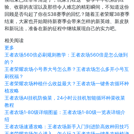
验、收获的友谊以及那些令人难忘的精彩瞬间，不知道这份
回顾是否勾起了你在S38赛季的回忆？随着王者荣耀38赛季
结束，大家也开始期待新赛季会带来怎样的新英雄、新皮肤
和新玩法，准备在新的征程中继续展现自己的实力吧。
相关阅读
更多
王者农场560倍必刷规则教学：王者农场560倍是怎么做到
的？
王者荣耀农场小号养大号怎么养？王者农场怎么多开小号互
刷祝福？
王者荣耀农场种植什么收益最大？王者农场一键务农循环种
植攻略
王者农场AI挂机防偷菜，24小时云挂机智能循环种菜收菜
教程
王者农场1-80级详细图鉴：王者农场1-80级一览表详细介
绍
王者农场速通攻略：王者农场新手入门到进阶高效种田技巧
王者荣耀农场怎么进入、怎么玩？王者农场一键务农种植浇